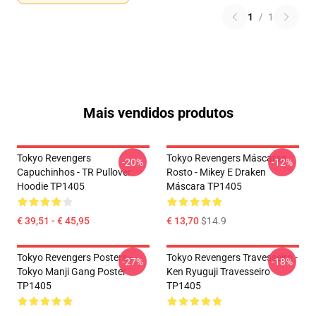
1
/
1
Mais vendidos produtos
Tokyo Revengers
Tokyo Revengers Máscaras
-20%
-12%
Capuchinhos - TR Pullover
Rosto - Mikey E Draken
Hoodie TP1405
Máscara TP1405
€ 39,51 - € 45,95
€ 13,70
$14.9
Tokyo Revengers Posters -
Tokyo Revengers Travesseiro -
-27%
-18%
Tokyo Manji Gang Poster
Ken Ryuguji Travesseiro
TP1405
TP1405