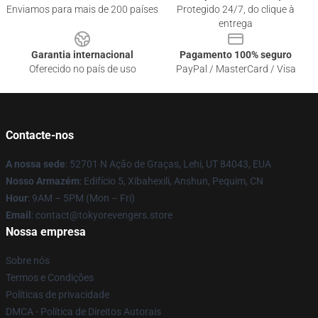
Enviamos para mais de 200 países
Protegido 24/7, do clique à
entrega
Garantia internacional
Pagamento 100% seguro
Oferecido no país de uso
PayPal / MasterCard / Visa
Contacte-nos
A nossa sede
: 52701 N Ação de Graças, Lehi, UT 84043, EUA
Nosso Armazém
: Edifício 5, Xibahexili, Anshun, Pequim, CN
Hour
: 9AM – 5PM (Mon – Fri)
Email
: contact@tokyorevengers.store
Nossa empresa
Sobre nós
Termos e Condições
Políticas de privacidade
DMCA - Política de Direitos Autorais