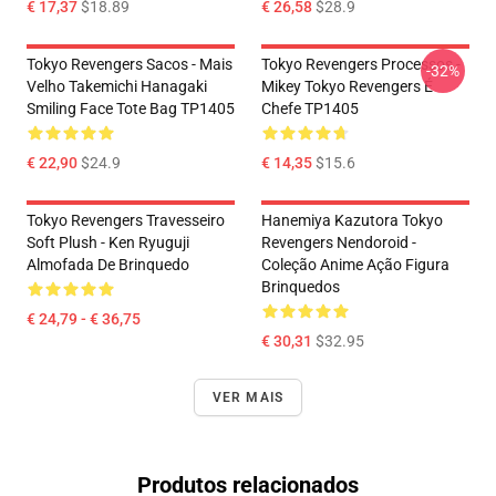
€ 17,37
$18.89
€ 26,58
$28.9
Tokyo Revengers Sacos - Mais
Tokyo Revengers Processos -
-32%
Velho Takemichi Hanagaki
Mikey Tokyo Revengers É
Smiling Face Tote Bag TP1405
Chefe TP1405
€ 22,90
$24.9
€ 14,35
$15.6
Tokyo Revengers Travesseiro
Hanemiya Kazutora Tokyo
Soft Plush - Ken Ryuguji
Revengers Nendoroid -
Almofada De Brinquedo
Coleção Anime Ação Figura
Brinquedos
€ 24,79 - € 36,75
€ 30,31
$32.95
VER MAIS
Produtos relacionados