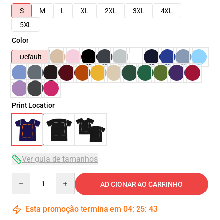
S
M
L
XL
2XL
3XL
4XL
5XL
Color
Default
Print Location
Ver guia de tamanhos
Quantity
ADICIONAR AO CARRINHO
Esta promoção termina em
04
:
25
:
43