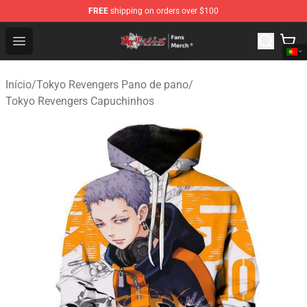
FREE
shipping on orders over $100
Tokyo Revengers Store - Official Tokyo Revengers Merc
Open menu
Início
/
Tokyo Revengers Pano de pano
/
Tokyo Revengers Capuchinhos