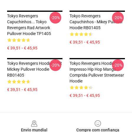
Tokyo Revengers
Tokyo Revengers
-20%
-20%
Capuchinhos... Tokyo
Capuchinhos - Mikey Pullover
Revengers Rad Artwork
Hoodie RB01405
Pullover Hoodie TP1405
€ 39,51 - € 45,95
€ 39,51 - € 45,95
Tokyo Revengers Hoodies - TR
Tokyo Revengers Hoodies -
-20%
-20%
Mickey Pullover Hoodie
Impresso Hip Hop Manga
RB01405
Comprida Pullover Streetwear
Hoodie
€ 39,51 - € 45,95
€ 39,51 - € 45,95
Footer
Envio mundial
Compre com confiança