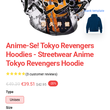
blank template
Anime-Se! Tokyo Revengers
Hoodies - Streetwear Anime
Tokyo Revengers Hoodie
(3 customer reviews)
€49.39
€39.51
-20%
$42.95
Type
Unisex
Size