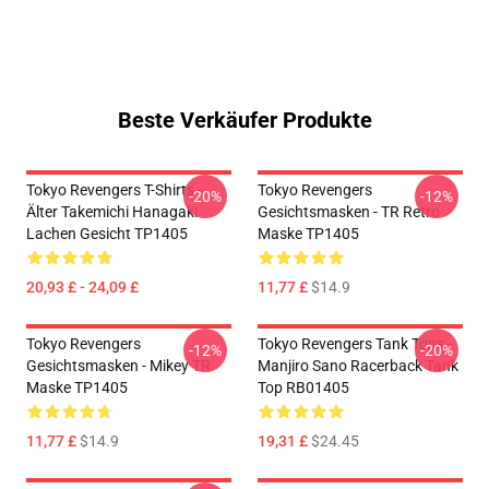
Beste Verkäufer Produkte
Tokyo Revengers T-Shirts -
Tokyo Revengers
-20%
-12%
Älter Takemichi Hanagaki
Gesichtsmasken - TR Retro
Lachen Gesicht TP1405
Maske TP1405
20,93 £ - 24,09 £
11,77 £
$14.9
Tokyo Revengers
Tokyo Revengers Tank Tops -
-12%
-20%
Gesichtsmasken - Mikey TR
Manjiro Sano Racerback Tank
Maske TP1405
Top RB01405
11,77 £
$14.9
19,31 £
$24.45