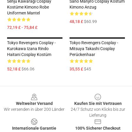
Senju Kawaragi Cosplay
Sano Manjiro Cosplay Kostüm
Kostüme Kimono Robe
Kimono Anzug
Uniformen Mantel
48,18 £
$60.99
72,19 £ - 75,84 £
Tokyo Revengers Cosplay -
Tokyo Revengers Cosplay -
Kurokawa Izana Rindo
Mitsuya Takashi Cosplay
Haitani Cosplay Kostüm
Perückenhaar
52,18 £
$66.06
35,55 £
$45
Footer
Weltweiter Versand
Kaufen Sie mit Vertrauen
Wir versenden in über 200 Länder
24/7 Schutz von Klicks bis zur
Lieferung
Internationale Garantie
100% Sicherer Checkout