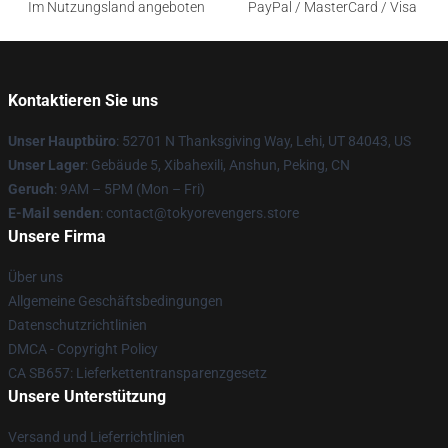
Im Nutzungsland angeboten
PayPal / MasterCard / Visa
Kontaktieren Sie uns
Unser Hauptbüro
: 52701 N Thanksgiving Way, Lehi, UT 84043, US
Unser Lager
: Gebäude 5, Xibahexili, Anshun, Peking, CN
Geruch
: 9AM – 5PM (Mon – Fri)
E-Mail senden
: contact@tokyorevengers.store
Unsere Firma
Über uns
Allgemeine Geschäftsbedingungen
Datenschutzrichtlinien
DMCA - Copyright Policy
CA SB657: Lieferkettentransparenzgesetz
Unsere Unterstützung
Versand und Lieferrichtlinien