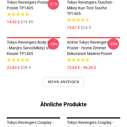
Tokyo Revengers Poster - TR
Tokyo Revengers Taschen -
-27%
Poster TP1405
Mikey Kun Tote Tasche
TP1405
14,92 £
$18.89
19,67 £
$24.9
Tokyo Revengers Body Kissen
Anime Tokyo Revengers
-18%
-20%
- Manjiro Sano(Mikey) VII
Poster - Home Zimmer
Kissen TP1405
Dekoration Malerei Poster
22,83 £
$28.9
15,64 £ - 36,26 £
MEHR ANZEIGEN
Ähnliche Produkte
Tokyo Revengers Cosplay -
Tokyo Revengers Cosplay -