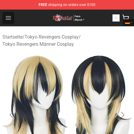
FREE
shipping on orders over $100
Tokyo Revengers Store - Official Tokyo Revengers Merc
Open menu
Startseite
/
Tokyo Revengers Cosplay
/
Tokyo Revengers Männer Cosplay