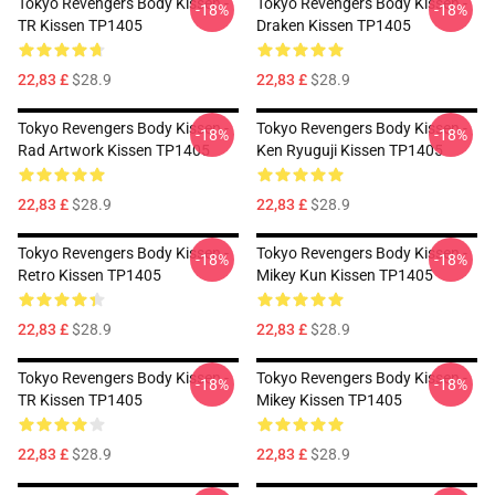
Tokyo Revengers Body Kissen -
Tokyo Revengers Body Kissen -
-18%
-18%
TR Kissen TP1405
Draken Kissen TP1405
22,83 £
$28.9
22,83 £
$28.9
Tokyo Revengers Body Kissen -
Tokyo Revengers Body Kissen -
-18%
-18%
Rad Artwork Kissen TP1405
Ken Ryuguji Kissen TP1405
22,83 £
$28.9
22,83 £
$28.9
Tokyo Revengers Body Kissen -
Tokyo Revengers Body Kissen -
-18%
-18%
Retro Kissen TP1405
Mikey Kun Kissen TP1405
22,83 £
$28.9
22,83 £
$28.9
Tokyo Revengers Body Kissen -
Tokyo Revengers Body Kissen -
-18%
-18%
TR Kissen TP1405
Mikey Kissen TP1405
22,83 £
$28.9
22,83 £
$28.9