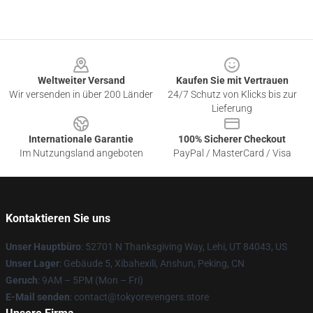
Footer
Weltweiter Versand
Kaufen Sie mit Vertrauen
Wir versenden in über 200 Länder
24/7 Schutz von Klicks bis zur
Lieferung
Internationale Garantie
100% Sicherer Checkout
Im Nutzungsland angeboten
PayPal / MasterCard / Visa
Kontaktieren Sie uns
Unser Hauptbüro
: 52701 N Thanksgiving Way, Lehi, UT 84043, US
Unser Lager
: Gebäude 5, Xibahexili, Anshun, Peking, CN
Geruch
: 9AM – 5PM (Mon – Fri)
E-Mail senden
: contact@tokyorevengers.store