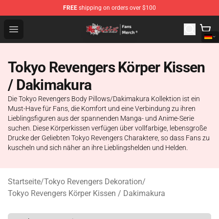
FREE
shipping on orders over $100
Tokyo Revengers Store - Official Tokyo Revengers Merc
Open menu
Tokyo Revengers Körper Kissen
/ Dakimakura
Die Tokyo Revengers Body Pillows/Dakimakura Kollektion ist ein
Must-Have für Fans, die Komfort und eine Verbindung zu ihren
Lieblingsfiguren aus der spannenden Manga- und Anime-Serie
suchen. Diese Körperkissen verfügen über vollfarbige, lebensgroße
Drucke der Geliebten Tokyo Revengers Charaktere, so dass Fans zu
kuscheln und sich näher an ihre Lieblingshelden und Helden.
Startseite
/
Tokyo Revengers Dekoration
/
Tokyo Revengers Körper Kissen / Dakimakura