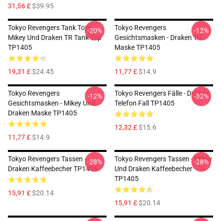
31,56 £
$39.95
Tokyo Revengers Tank Tops -
Tokyo Revengers
-20%
-12%
Mikey Und Draken TR Tank Top
Gesichtsmasken - Draken TR
TP1405
Maske TP1405
19,31 £
$24.45
11,77 £
$14.9
Tokyo Revengers
Tokyo Revengers Fälle - Draken
-12%
-32%
Gesichtsmasken - Mikey Und
Telefon Fall TP1405
Draken Maske TP1405
12,32 £
$15.6
11,77 £
$14.9
Tokyo Revengers Tassen -
Tokyo Revengers Tassen - Mikey
-28%
-28%
Draken Kaffeebecher TP1405
Und Draken Kaffeebecher
TP1405
15,91 £
$20.14
15,91 £
$20.14