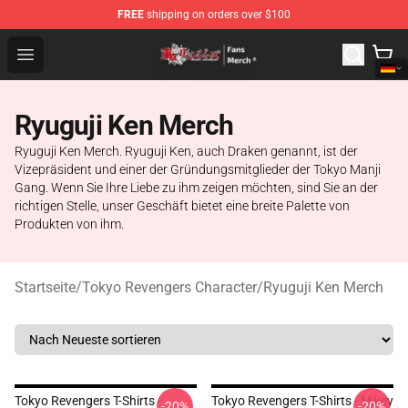
FREE
shipping on orders over $100
Tokyo Revengers Store - Official Tokyo Revengers Merc
Open menu
Ryuguji Ken Merch
Ryuguji Ken Merch. Ryuguji Ken, auch Draken genannt, ist der
Vizepräsident und einer der Gründungsmitglieder der Tokyo Manji
Gang. Wenn Sie Ihre Liebe zu ihm zeigen möchten, sind Sie an der
richtigen Stelle, unser Geschäft bietet eine breite Palette von
Produkten von ihm.
Startseite
/
Tokyo Revengers Character
/
Ryuguji Ken Merch
Tokyo Revengers T-Shirts -
Tokyo Revengers T-Shirts - Mikey
-20%
-20%