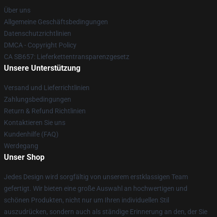
Über uns
Allgemeine Geschäftsbedingungen
Datenschutzrichtlinien
DMCA - Copyright Policy
CA SB657: Lieferkettentransparenzgesetz
Unsere Unterstützung
Versand und Lieferrichtlinien
Zahlungsbedingungen
Return & Refund Richtlinien
Kontaktieren Sie uns
Kundenhilfe (FAQ)
Werdegang
Unser Shop
Jedes Design wird sorgfältig von unserem erstklassigen Team
gefertigt. Wir bieten eine große Auswahl an hochwertigen und
schönen Produkten, nicht nur um Ihren individuellen Stil
auszudrücken, sondern auch als ständige Erinnerung an den, der Sie