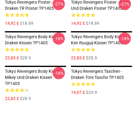
Tokyo Revengers Poster -
Tokyo Revengers Poster - Mikey
-27%
-27%
Draken TR Poster TP1405
Und Draken Poster TP1405
14,92 £
$18.89
14,92 £
$18.89
Tokyo Revengers Body Kissen -
Tokyo Revengers Body Kissen -
-18%
-18%
Draken Kissen TP1405
Ken Ryuguji Kissen TP1405
22,83 £
$28.9
22,83 £
$28.9
Tokyo Revengers Body Kissen -
Tokyo Revengers Taschen -
-18%
Mikey Und Draken Kissen
Draken Tote Tasche TP1405
TP1405
19,67 £
$24.9
22,83 £
$28.9