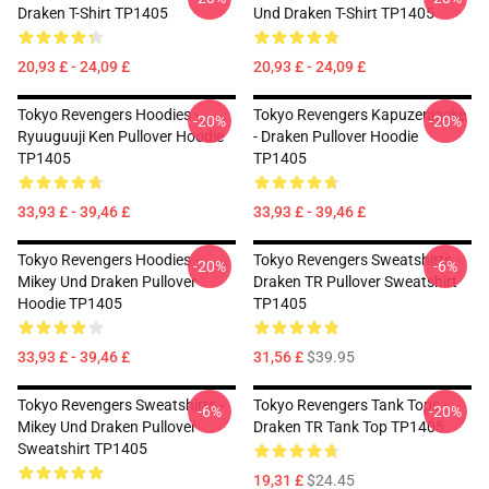
Draken T-Shirt TP1405
Und Draken T-Shirt TP1405
20,93 £ - 24,09 £
20,93 £ - 24,09 £
Tokyo Revengers Hoodies -
Tokyo Revengers Kapuzenjacke
-20%
-20%
Ryuuguuji Ken Pullover Hoodie
- Draken Pullover Hoodie
TP1405
TP1405
33,93 £ - 39,46 £
33,93 £ - 39,46 £
Tokyo Revengers Hoodies -
Tokyo Revengers Sweatshirts -
-20%
-6%
Mikey Und Draken Pullover
Draken TR Pullover Sweatshirt
Hoodie TP1405
TP1405
33,93 £ - 39,46 £
31,56 £
$39.95
Tokyo Revengers Sweatshirts -
Tokyo Revengers Tank Tops -
-6%
-20%
Mikey Und Draken Pullover
Draken TR Tank Top TP1405
Sweatshirt TP1405
19,31 £
$24.45