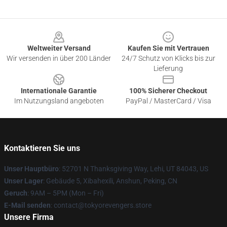
Footer
Weltweiter Versand
Kaufen Sie mit Vertrauen
Wir versenden in über 200 Länder
24/7 Schutz von Klicks bis zur
Lieferung
Internationale Garantie
100% Sicherer Checkout
Im Nutzungsland angeboten
PayPal / MasterCard / Visa
Kontaktieren Sie uns
Unser Hauptbüro
: 52701 N Thanksgiving Way, Lehi, UT 84043, US
Unser Lager
: Gebäude 5, Xibahexili, Anshun, Peking, CN
Geruch
: 9AM – 5PM (Mon – Fri)
E-Mail senden
: contact@tokyorevengers.store
Unsere Firma