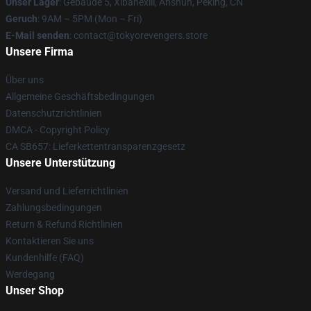
Unser Lager
: Gebäude 5, Xibahexili, Anshun, Peking, CN
Geruch
: 9AM – 5PM (Mon – Fri)
E-Mail senden
: contact@tokyorevengers.store
Unsere Firma
Über uns
Allgemeine Geschäftsbedingungen
Datenschutzrichtlinien
DMCA - Copyright Policy
CA SB657: Lieferkettentransparenzgesetz
Unsere Unterstützung
Versand und Lieferrichtlinien
Zahlungsbedingungen
Return & Refund Richtlinien
Kontaktieren Sie uns
Kundenhilfe (FAQ)
Werdegang
Unser Shop