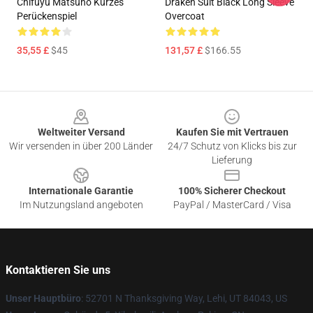
Chifuyu Matsuno Kurzes
Draken Suit Black Long Sleeve
Perückenspiel
Overcoat
35,55 £
$45
131,57 £
$166.55
Footer
Weltweiter Versand
Kaufen Sie mit Vertrauen
Wir versenden in über 200 Länder
24/7 Schutz von Klicks bis zur
Lieferung
Internationale Garantie
100% Sicherer Checkout
Im Nutzungsland angeboten
PayPal / MasterCard / Visa
Kontaktieren Sie uns
Unser Hauptbüro
: 52701 N Thanksgiving Way, Lehi, UT 84043, US