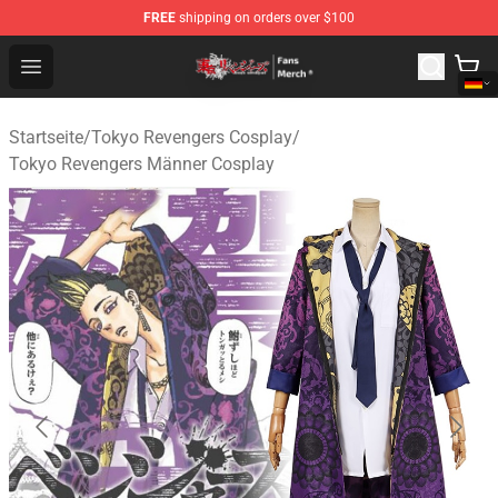
FREE
shipping on orders over $100
Tokyo Revengers Store - Official Tokyo Revengers Merc
Open menu
Startseite
/
Tokyo Revengers Cosplay
/
Tokyo Revengers Männer Cosplay