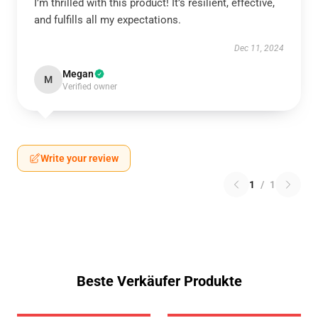
I’m thrilled with this product! It’s resilient, effective,
and fulfills all my expectations.
Dec 11, 2024
Megan
M
Verified owner
Write your review
1
/
1
Beste Verkäufer Produkte