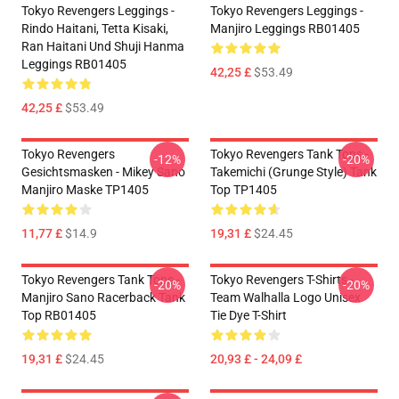
Tokyo Revengers Leggings -
Tokyo Revengers Leggings -
Rindo Haitani, Tetta Kisaki,
Manjiro Leggings RB01405
Ran Haitani Und Shuji Hanma
Leggings RB01405
42,25 £
$53.49
42,25 £
$53.49
Tokyo Revengers
Tokyo Revengers Tank Tops -
-12%
-20%
Gesichtsmasken - Mikey Sano
Takemichi (Grunge Style) Tank
Manjiro Maske TP1405
Top TP1405
11,77 £
$14.9
19,31 £
$24.45
Tokyo Revengers Tank Tops -
Tokyo Revengers T-Shirts -
-20%
-20%
Manjiro Sano Racerback Tank
Team Walhalla Logo Unisex
Top RB01405
Tie Dye T-Shirt
19,31 £
$24.45
20,93 £ - 24,09 £