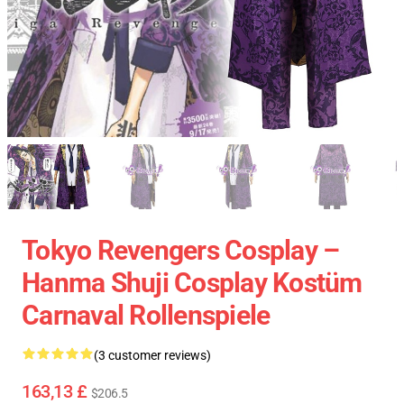
Tokyo Revengers Cosplay –
Hanma Shuji Cosplay Kostüm
Carnaval Rollenspiele
(3 customer reviews)
163,13 £
$206.5