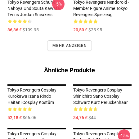
Tokyo Revengers Schuhe:
Tokyo Revengers Nendoroid -
-5%
Nahoya Und Souta Kawata
Member Figure Anime Tokyo
Twins Jordan Sneakers
Revengers Spielzeug
86,86 £
$109.95
20,50 £
$25.95
MEHR ANZEIGEN
Ähnliche Produkte
Tokyo Revengers Cosplay -
Tokyo Revengers Cosplay -
Kurokawa Izana Rindo
Shinichiro Sano Cosplay
Haitani Cosplay Kostüm
Schwarz Kurz Perückenhaar
52,18 £
$66.06
34,76 £
$44
Tokyo Revengers Cosplay:
Tokyo Revengers Cosplay:
-15%