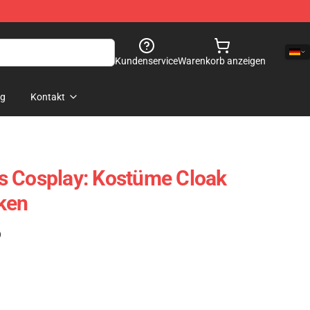
Kundenservice
Warenkorb anzeigen
og
Kontakt
s Cosplay: Kostüme Cloak
ken
)