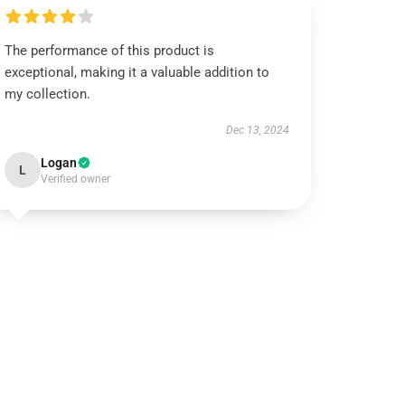
The performance of this product is
exceptional, making it a valuable addition to
my collection.
Dec 13, 2024
Logan
L
Verified owner