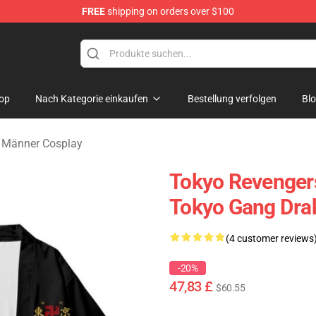
FREE
shipping on orders over $100
rchandise Shop
op
Nach Kategorie einkaufen
Bestellung verfolgen
Bl
 Männer Cosplay
Tokyo Revenger
Tokyo Gang Dra
(4 customer reviews
-20%
47,83 £
$60.55