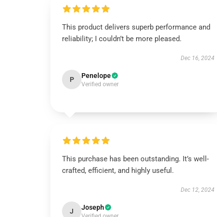
This product delivers superb performance and
reliability; I couldn’t be more pleased.
Dec 16, 2024
Penelope
P
Verified owner
This purchase has been outstanding. It’s well-
crafted, efficient, and highly useful.
Dec 12, 2024
Joseph
J
Verified owner