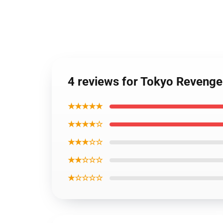
4 reviews for Tokyo Reveng
★★★★★
★★★★☆
★★★☆☆
★★☆☆☆
★☆☆☆☆