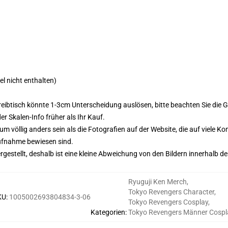
l nicht enthalten)
btisch könnte 1-3cm Unterscheidung auslösen, bitte beachten Sie die Grö
er Skalen-Info früher als Ihr Kauf.
 völlig anders sein als die Fotografien auf der Website, die auf viele Ko
daufnahme bewiesen sind.
gestellt, deshalb ist eine kleine Abweichung von den Bildern innerhalb de
Ryuguji Ken Merch
,
Tokyo Revengers Character
,
KU
:
1005002693804834-3-06
Tokyo Revengers Cosplay
,
Kategorien
:
Tokyo Revengers Männer Cospl