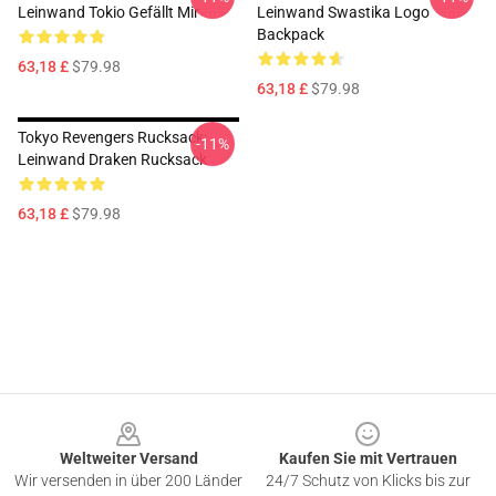
Leinwand Tokio Gefällt Mir
Leinwand Swastika Logo
Backpack
63,18 £
$79.98
63,18 £
$79.98
Tokyo Revengers Rucksack:
-11%
Leinwand Draken Rucksack
63,18 £
$79.98
Footer
Weltweiter Versand
Kaufen Sie mit Vertrauen
Wir versenden in über 200 Länder
24/7 Schutz von Klicks bis zur