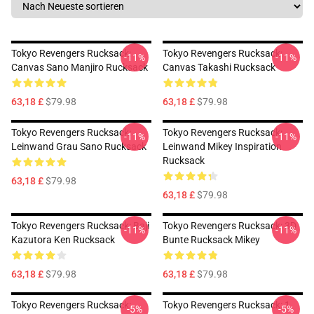
Tokyo Revengers Rucksack:
Tokyo Revengers Rucksack:
-11%
-11%
Canvas Sano Manjiro Rucksack
Canvas Takashi Rucksack
63,18 £
$79.98
63,18 £
$79.98
Tokyo Revengers Rucksack:
Tokyo Revengers Rucksack:
-11%
-11%
Leinwand Grau Sano Rucksack
Leinwand Mikey Inspiration
Rucksack
63,18 £
$79.98
63,18 £
$79.98
Tokyo Revengers Rucksack: Baji
Tokyo Revengers Rucksack: 3D
-11%
-11%
Kazutora Ken Rucksack
Bunte Rucksack Mikey
63,18 £
$79.98
63,18 £
$79.98
Tokyo Revengers Rucksack:
Tokyo Revengers Rucksack: 1.
-5%
-5%