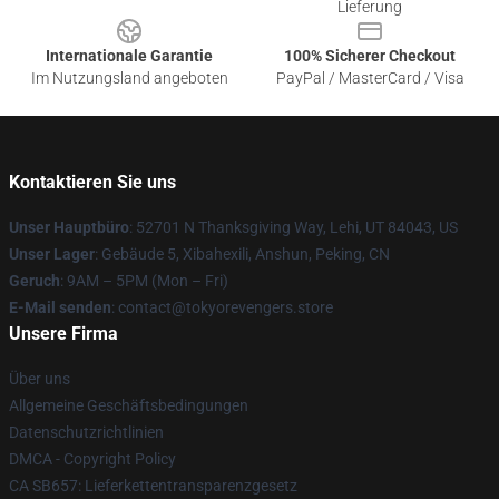
Lieferung
Internationale Garantie
100% Sicherer Checkout
Im Nutzungsland angeboten
PayPal / MasterCard / Visa
Kontaktieren Sie uns
Unser Hauptbüro
: 52701 N Thanksgiving Way, Lehi, UT 84043, US
Unser Lager
: Gebäude 5, Xibahexili, Anshun, Peking, CN
Geruch
: 9AM – 5PM (Mon – Fri)
E-Mail senden
: contact@tokyorevengers.store
Unsere Firma
Über uns
Allgemeine Geschäftsbedingungen
Datenschutzrichtlinien
DMCA - Copyright Policy
CA SB657: Lieferkettentransparenzgesetz