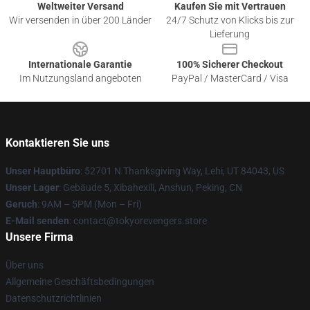
Weltweiter Versand
Kaufen Sie mit Vertrauen
Wir versenden in über 200 Länder
24/7 Schutz von Klicks bis zur
Lieferung
Internationale Garantie
100% Sicherer Checkout
Im Nutzungsland angeboten
PayPal / MasterCard / Visa
Kontaktieren Sie uns
Unser Hauptbüro
: 52701 N Thanksgiving Way, Lehi, UT 84043, US
Unser Lager
: Gebäude 5, Xibahexili, Anshun, Peking, CN
Geruch
: 9AM – 5PM (Mon – Fri)
E-Mail senden
: contact@tokyorevengers.store
Unsere Firma
Über uns
Allgemeine Geschäftsbedingungen
Datenschutzrichtlinien