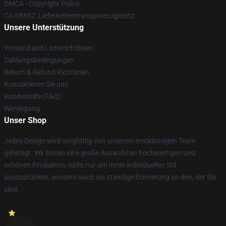
DMCA - Copyright Policy
CA SB657: Lieferkettentransparenzgesetz
Unsere Unterstützung
Versand und Lieferrichtlinien
Zahlungsbedingungen
Return & Refund Richtlinien
Kontaktieren Sie uns
Kundenhilfe (FAQ)
Werdegang
Unser Shop
Jedes Design wird sorgfältig von unserem erstklassigen Team
gefertigt. Wir bieten eine große Auswahl an hochwertigen und
schönen Produkten, nicht nur um Ihren individuellen Stil
auszudrücken, sondern auch als ständige Erinnerung an den, der Sie
sind.