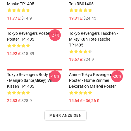
Maske TP1405
Top RB01405
11,77 £
$14.9
19,31 £
$24.45
Tokyo Revengers Poster - TR
Tokyo Revengers Taschen -
-27%
Poster TP1405
Mikey Kun Tote Tasche
TP1405
14,92 £
$18.89
19,67 £
$24.9
Tokyo Revengers Body Kissen
Anime Tokyo Revengers
-18%
-20%
- Manjiro Sano(Mikey) VII
Poster - Home Zimmer
Kissen TP1405
Dekoration Malerei Poster
22,83 £
$28.9
15,64 £ - 36,26 £
MEHR ANZEIGEN