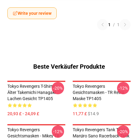
Write your review
1
/
1
Beste Verkäufer Produkte
Tokyo Revengers T-Shirts -
Tokyo Revengers
-20%
-12%
Älter Takemichi Hanagaki
Gesichtsmasken - TR Retro
Lachen Gesicht TP1405
Maske TP1405
20,93 £ - 24,09 £
11,77 £
$14.9
Tokyo Revengers
Tokyo Revengers Tank Tops -
-12%
-20%
Gesichtsmasken - Mikey TR
Manjiro Sano Racerback Tank