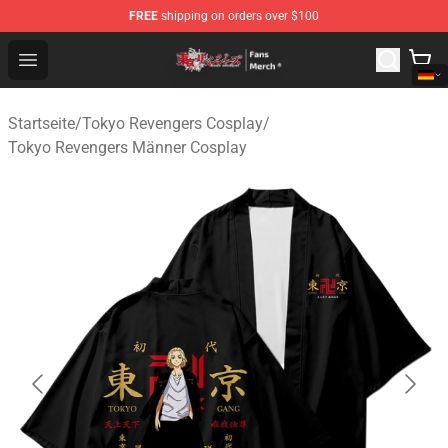
FREE
shipping on orders over $100
Tokyo Revengers Store - Official Tokyo Revengers Merc
Open menu
Startseite
/
Tokyo Revengers Cosplay
/
Tokyo Revengers Männer Cosplay