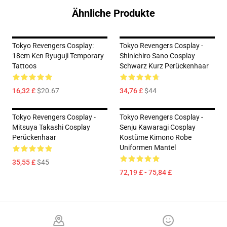
Ähnliche Produkte
Tokyo Revengers Cosplay:
Tokyo Revengers Cosplay -
18cm Ken Ryuguji Temporary
Shinichiro Sano Cosplay
Tattoos
Schwarz Kurz Perückenhaar
16,32 £
$20.67
34,76 £
$44
Tokyo Revengers Cosplay -
Tokyo Revengers Cosplay -
Mitsuya Takashi Cosplay
Senju Kawaragi Cosplay
Perückenhaar
Kostüme Kimono Robe
Uniformen Mantel
35,55 £
$45
72,19 £ - 75,84 £
Footer