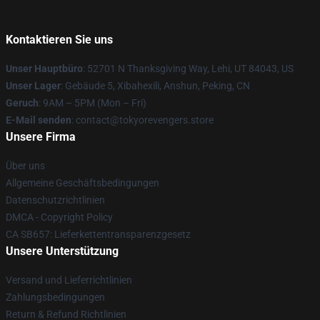
Kontaktieren Sie uns
Unser Hauptbüro
: 52701 N Thanksgiving Way, Lehi, UT 84043, US
Unser Lager
: Gebäude 5, Xibahexili, Anshun, Peking, CN
Geruch
: 9AM – 5PM (Mon – Fri)
E-Mail senden
: contact@tokyorevengers.store
Unsere Firma
Über uns
Allgemeine Geschäftsbedingungen
Datenschutzrichtlinien
DMCA - Copyright Policy
CA SB657: Lieferkettentransparenzgesetz
Unsere Unterstützung
Versand und Lieferrichtlinien
Zahlungsbedingungen
Return & Refund Richtlinien