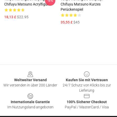
-8%
Chifuyu Matsuno Acrylfigur
Chifuyu Matsuno Kurzes
Perückenspiel
18,13 £
$22.95
35,55 £
$45
Footer
Weltweiter Versand
Kaufen Sie mit Vertrauen
Wir versenden in über 200 Länder
24/7 Schutz von Klicks bis zur
Lieferung
Internationale Garantie
100% Sicherer Checkout
Im Nutzungsland angeboten
PayPal / MasterCard / Visa