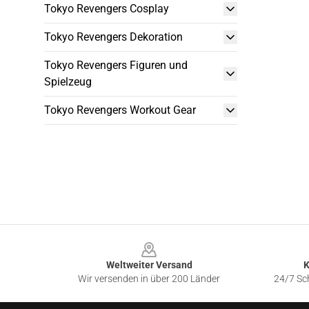
Tokyo Revengers Cosplay
Tokyo Revengers Dekoration
Tokyo Revengers Figuren und
Spielzeug
Tokyo Revengers Workout Gear
Footer
Weltweiter Versand
K
Wir versenden in über 200 Länder
24/7 Sch