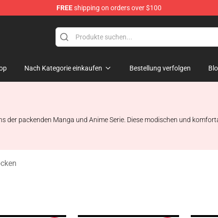
FREE
shipping on orders over $100
rchandise Shop
op
Nach Kategorie einkaufen
Bestellung verfolgen
Bl
Fans der packenden Manga und Anime Serie. Diese modischen und komforta
ocken