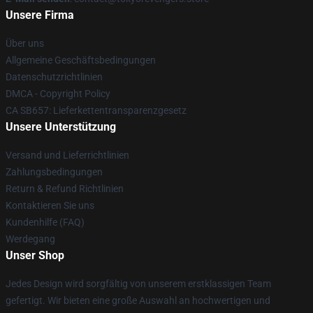
Unsere Firma
Über uns
Allgemeine Geschäftsbedingungen
Datenschutzrichtlinien
DMCA - Copyright Policy
CA SB657: Lieferkettentransparenzgesetz
Unsere Unterstützung
Versand und Lieferrichtlinien
Zahlungsbedingungen
Return & Refund Richtlinien
Kontaktieren Sie uns
Kundenhilfe (FAQ)
Werdegang
Unser Shop
Jedes Design wird sorgfältig von unserem erstklassigen Team
gefertigt. Wir bieten eine große Auswahl an hochwertigen und