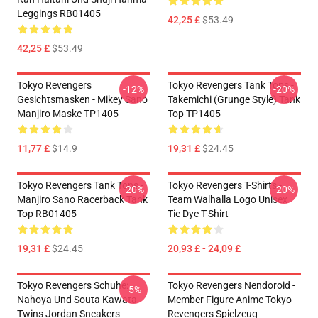
Leggings RB01405
42,25 £
$53.49
42,25 £
$53.49
Tokyo Revengers
Tokyo Revengers Tank Tops -
-12%
-20%
Gesichtsmasken - Mikey Sano
Takemichi (Grunge Style) Tank
Manjiro Maske TP1405
Top TP1405
11,77 £
$14.9
19,31 £
$24.45
Tokyo Revengers Tank Tops -
Tokyo Revengers T-Shirts -
-20%
-20%
Manjiro Sano Racerback Tank
Team Walhalla Logo Unisex
Top RB01405
Tie Dye T-Shirt
19,31 £
$24.45
20,93 £ - 24,09 £
Tokyo Revengers Schuhe:
Tokyo Revengers Nendoroid -
-5%
Nahoya Und Souta Kawata
Member Figure Anime Tokyo
Twins Jordan Sneakers
Revengers Spielzeug