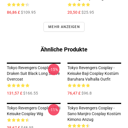
86,86 £
$109.95
20,50 £
$25.95
MEHR ANZEIGEN
Ähnliche Produkte
Tokyo Revengers Cosplay:
Tokyo Revengers Cosplay -
-15%
Draken Suit Black Long Sleeve
Keisuke Baji Cosplay Kostüm
Overcoat
Baruhara Valhalla Outfit
131,57 £
$166.55
76,47 £
$96.8
Tokyo Revengers Cosplay: Baji
Tokyo Revengers Cosplay -
-11%
Keisuke Cosplay Wig
Sano Manjiro Cosplay Kostüm
Kimono Anzug
38,67 £
$48.95