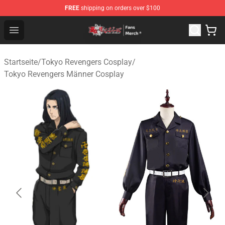
FREE
shipping on orders over $100
Tokyo Revengers Store - Official Tokyo Revengers Merc
Open menu
Startseite
/
Tokyo Revengers Cosplay
/
Tokyo Revengers Männer Cosplay