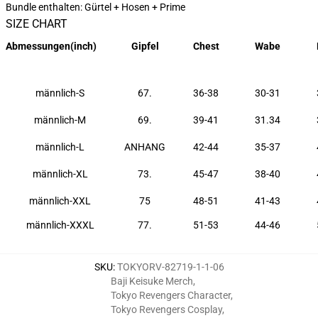
Bundle enthalten: Gürtel + Hosen + Prime
SIZE CHART
Abmessungen
(inch)
Gipfel
Chest
Wabe
männlich-S
67.
36-38
30-31
männlich-M
69.
39-41
31.34
männlich-L
ANHANG
42-44
35-37
männlich-XL
73.
45-47
38-40
männlich-XXL
75
48-51
41-43
männlich-XXXL
77.
51-53
44-46
SKU
:
TOKYORV-82719-1-1-06
Baji Keisuke Merch
,
Tokyo Revengers Character
,
Tokyo Revengers Cosplay
,