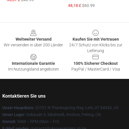
48,18 £
$60.99
Footer
Weltweiter Versand
Kaufen Sie mit Vertrauen
Wir versenden in über 200 Länder
24/7 Schutz von Klicks bis zur
Lieferung
Internationale Garantie
100% Sicherer Checkout
Im Nutzungsland angeboten
PayPal / MasterCard / Visa
Kontaktieren Sie uns
Unser Hauptbüro
: 52701 N Thanksgiving Way, Lehi, UT 84043, US
Unser Lager
: Gebäude 5, Xibahexili, Anshun, Peking, CN
Geruch
: 9AM – 5PM (Mon – Fri)
E-Mail senden
: contact@tokyorevengers.store