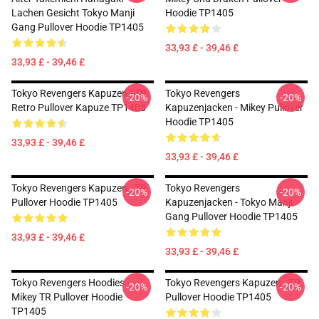
Lachen Gesicht Tokyo Manji
Hoodie TP1405
Gang Pullover Hoodie TP1405
33,93 £ - 39,46 £
33,93 £ - 39,46 £
Tokyo Revengers Kapuzen - TR
Tokyo Revengers
-20%
-20%
Retro Pullover Kapuze TP1405
Kapuzenjacken - Mikey Pullover
Hoodie TP1405
33,93 £ - 39,46 £
33,93 £ - 39,46 £
Tokyo Revengers Kapuzen - TR
Tokyo Revengers
-20%
-20%
Pullover Hoodie TP1405
Kapuzenjacken - Tokyo Manji
Gang Pullover Hoodie TP1405
33,93 £ - 39,46 £
33,93 £ - 39,46 £
Tokyo Revengers Hoodies -
Tokyo Revengers Kapuzen - TR
-20%
-20%
Mikey TR Pullover Hoodie
Pullover Hoodie TP1405
TP1405