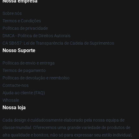
Nossa empresa
Sobre nós
Termos e Condições
Políticas de privacidade
DMCA - Política de Direitos Autorais
CA SB657: Lei de Transparência de Cadeia de Suprimentos
Nosso Suporte
Políticas de envio e entrega
Termos de pagamento
Políticas de devolução e reembolso
Contacte-nos
Ajuda ao cliente (FAQ)
Whosale
Nossa loja
Cada design é cuidadosamente elaborado pela nossa equipa de
classe mundial. Oferecemos uma grande variedade de produtos de
alta qualidade e bonitos, não só para expressar seu estilo individual,