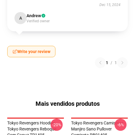
Dec 15, 2024
Andrew
A
Verified owner
Write your review
1
/
1
Mais vendidos produtos
Tokyo Revengers Hoodies.
Tokyo Revengers Camisetas -
-20%
-6%
Tokyo Revengers Reboque
Manjiro Sano Pullover