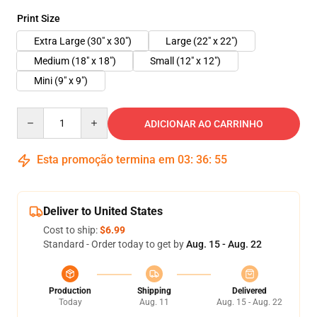
Print Size
Extra Large (30" x 30")
Large (22" x 22")
Medium (18" x 18")
Small (12" x 12")
Mini (9" x 9")
Quantity
ADICIONAR AO CARRINHO
Esta promoção termina em
03
:
36
:
55
Deliver to United States
Cost to ship:
$6.99
Standard - Order today to get by
Aug. 15 - Aug. 22
Production
Shipping
Delivered
Today
Aug. 11
Aug. 15 - Aug. 22