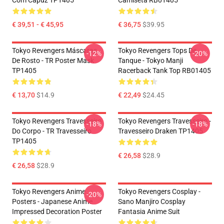
Com Capuz TP1405
Camiseta RB01405
€ 39,51 - € 45,95
€ 36,75
$39.95
Tokyo Revengers Máscaras
Tokyo Revengers Tops De
-12%
-20%
De Rosto - TR Poster Mask
Tanque - Tokyo Manji
TP1405
Racerback Tank Top RB01405
€ 13,70
$14.9
€ 22,49
$24.45
Tokyo Revengers Travesseiro
Tokyo Revengers Travesseiro -
-18%
-18%
Do Corpo - TR Travesseiro
Travesseiro Draken TP1405
TP1405
€ 26,58
$28.9
€ 26,58
$28.9
Tokyo Revengers Anime
Tokyo Revengers Cosplay -
-20%
Posters - Japanese Anime
Sano Manjiro Cosplay
Impressed Decoration Poster
Fantasia Anime Suit