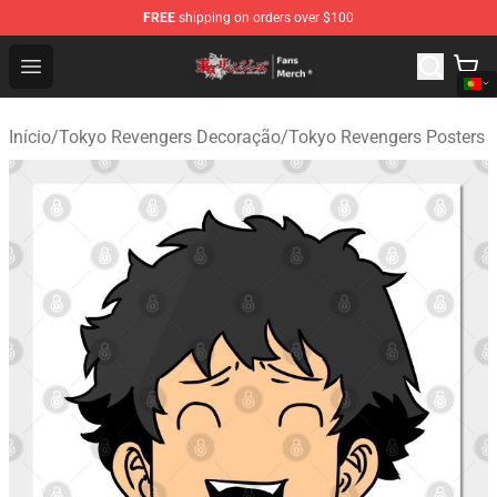
FREE
shipping on orders over $100
Tokyo Revengers Store - Official Tokyo Revengers Merc
Open menu
Início
/
Tokyo Revengers Decoração
/
Tokyo Revengers Posters