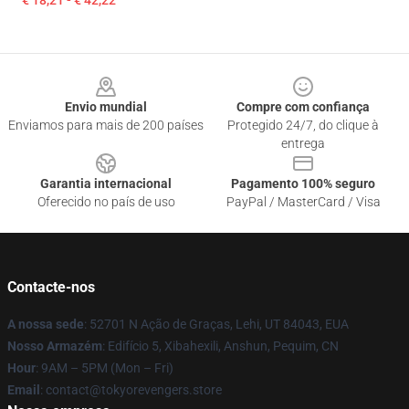
€ 18,21 - € 42,22
Footer
Envio mundial
Compre com confiança
Enviamos para mais de 200 países
Protegido 24/7, do clique à
entrega
Garantia internacional
Pagamento 100% seguro
Oferecido no país de uso
PayPal / MasterCard / Visa
Contacte-nos
A nossa sede
: 52701 N Ação de Graças, Lehi, UT 84043, EUA
Nosso Armazém
: Edifício 5, Xibahexili, Anshun, Pequim, CN
Hour
: 9AM – 5PM (Mon – Fri)
Email
: contact@tokyorevengers.store