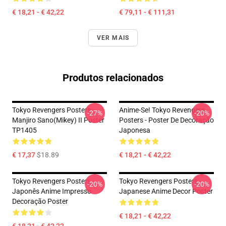
€ 18,21 - € 42,22
€ 79,11 - € 111,31
VER MAIS
Produtos relacionados
Tokyo Revengers Posters -
Anime-Se! Tokyo Revengers
-27%
-20%
Manjiro Sano(Mikey) II Poster
Posters - Poster De Decoração
TP1405
Japonesa
€ 17,37
$18.89
€ 18,21 - € 42,22
Tokyo Revengers Posters -
Tokyo Revengers Posters -
-20%
-20%
Japonês Anime Impresso
Japanese Anime Decor Poster
Decoração Poster
€ 18,21 - € 42,22