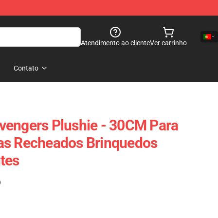
Atendimento ao cliente
Ver carrinho
Contato
vengers Plushie - 30CM Para
as Recheados Brinquedos
tes
)