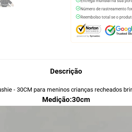
Entrega mundial na sua por
Número de rastreamento for
Reembolso total se o produt
Descrição
shie - 30CM para meninos crianças recheados bri
Medição:30cm