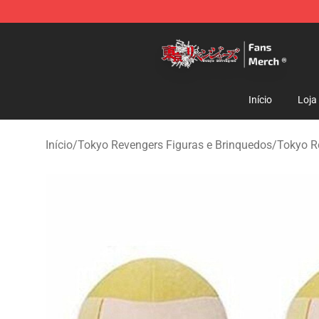
Tokyo Revengers Store - Official Tokyo Revengers Me
Início
Loja
Início
/
Tokyo Revengers Figuras e Brinquedos
/
Tokyo R