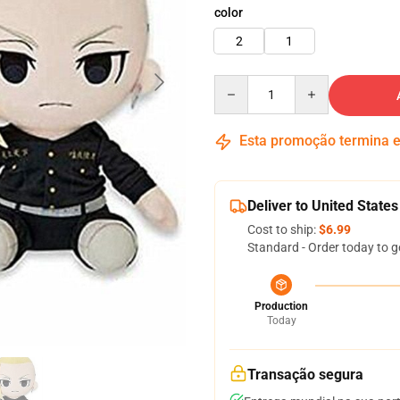
color
2
1
Quantity
Esta promoção termina
Deliver to United States
Cost to ship:
$6.99
Standard - Order today to g
Production
Today
Transação segura