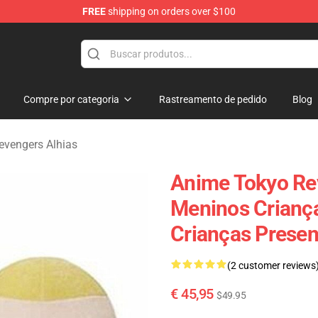
FREE
shipping on orders over $100
rchandise Shop
Compre por categoria
Rastreamento de pedido
Blog
evengers Alhias
Anime Tokyo Re
Meninos Crianç
Crianças Presen
(2 customer reviews
€ 45,95
$49.95