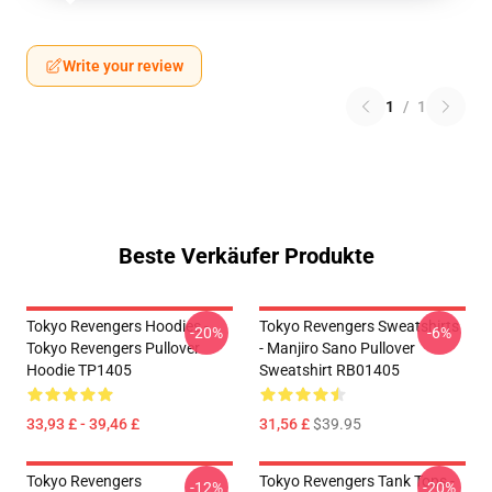
Write your review
1
/
1
Beste Verkäufer Produkte
Tokyo Revengers Hoodies -
Tokyo Revengers Sweatshirts
-20%
-6%
Tokyo Revengers Pullover
- Manjiro Sano Pullover
Hoodie TP1405
Sweatshirt RB01405
33,93 £ - 39,46 £
31,56 £
$39.95
Tokyo Revengers
Tokyo Revengers Tank Tops -
-12%
-20%