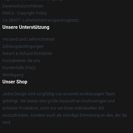
Datenschutzrichtlinien
DMCA - Copyright Policy
CA SB657: Lieferkettentransparenzgesetz
Unsere Unterstützung
Versand und Lieferrichtlinien
Zahlungsbedingungen
Return & Refund Richtlinien
Kontaktieren Sie uns
Kundenhilfe (FAQ)
Werdegang
Unser Shop
Jedes Design wird sorgfältig von unserem erstklassigen Team
gefertigt. Wir bieten eine große Auswahl an hochwertigen und
schönen Produkten, nicht nur um Ihren individuellen Stil
auszudrücken, sondern auch als ständige Erinnerung an den, der Sie
sind.