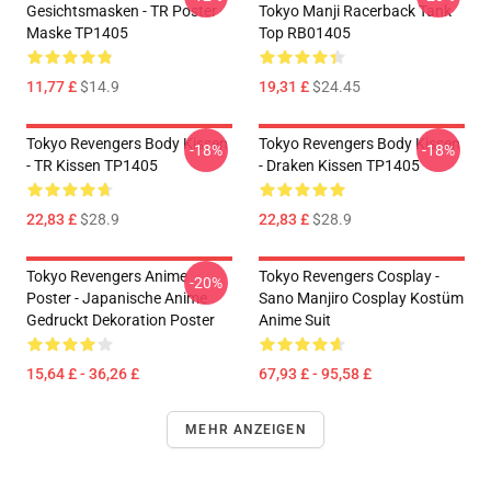
Gesichtsmasken - TR Poster
Tokyo Manji Racerback Tank
Maske TP1405
Top RB01405
11,77 £
$14.9
19,31 £
$24.45
Tokyo Revengers Body Kissen
Tokyo Revengers Body Kissen
-18%
-18%
- TR Kissen TP1405
- Draken Kissen TP1405
22,83 £
$28.9
22,83 £
$28.9
Tokyo Revengers Anime
Tokyo Revengers Cosplay -
-20%
Poster - Japanische Anime
Sano Manjiro Cosplay Kostüm
Gedruckt Dekoration Poster
Anime Suit
15,64 £ - 36,26 £
67,93 £ - 95,58 £
MEHR ANZEIGEN