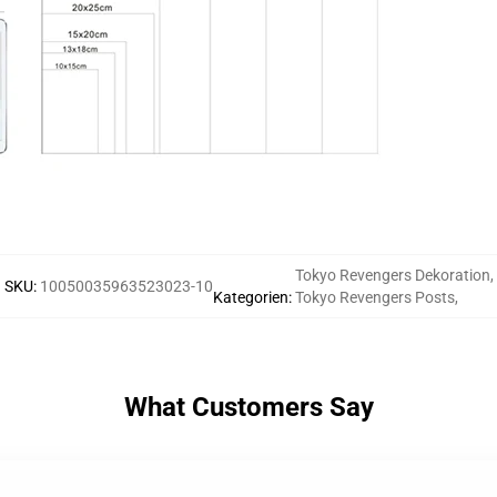
Tokyo Revengers Dekoration
,
SKU
:
10050035963523023-10
Kategorien
:
Tokyo Revengers Posts
,
What Customers Say