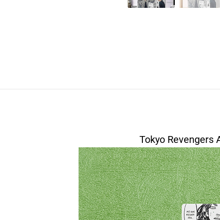
Tokyo Revengers A
modname=area&peak=30
modname=pictures&cols=1&colspace=10&row