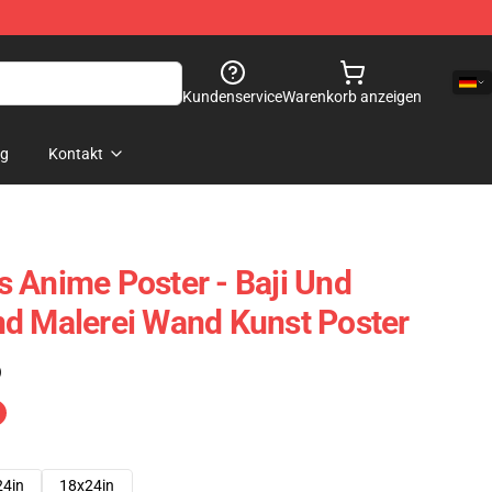
Kundenservice
Warenkorb anzeigen
og
Kontakt
 Anime Poster - Baji Und
d Malerei Wand Kunst Poster
)
24in
18x24in