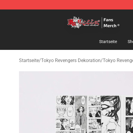
Tokyo Revengers Store - Official Tokyo Revengers Me
Startseite
Sh
Startseite
/
Tokyo Revengers Dekoration
/
Tokyo Revenge