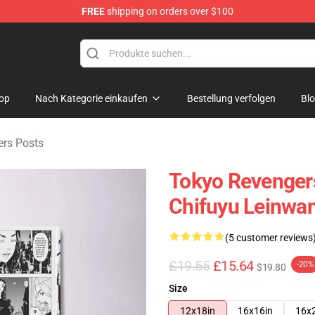
FREE
shipping on orders over $100
rchandise Shop
op
Nach Kategorie einkaufen
Bestellung verfolgen
Bl
rs Posts
Tokyo Revengers
Chifuyu Leinwan
(5 customer reviews
£19.55
£15.64
-20%
$19.80
Size
12x18in
16x16in
16x