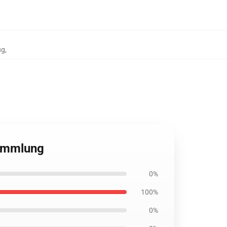
ug
,
sammlung
0%
100%
0%