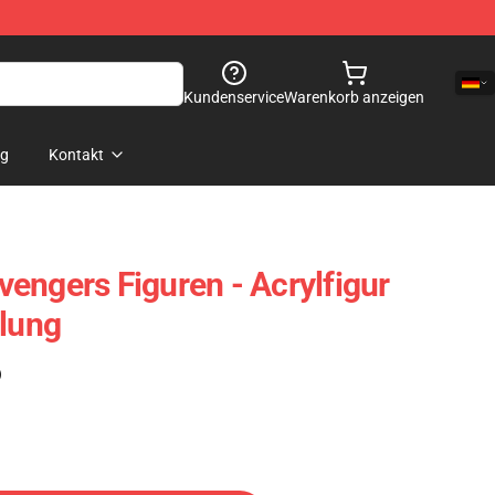
Kundenservice
Warenkorb anzeigen
og
Kontakt
engers Figuren - Acrylfigur
lung
)