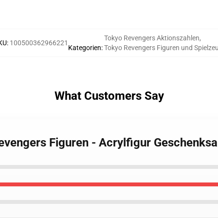
Tokyo Revengers Aktionszahlen
,
KU
:
100500362966221
Kategorien
:
Tokyo Revengers Figuren und Spielze
What Customers Say
Revengers Figuren - Acrylfigur Geschenk