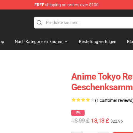
FREE
shipping on orders over $100
rchandise Shop
op
Nach Kategorie einkaufen
Bestellung verfolgen
Bl
Anime Tokyo Rev
Geschenksamm
(1 customer reviews
-5%
18,99 £
18,13 £
$22.95