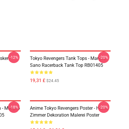
-12%
-20%
sken -
Tokyo Revengers Tank Tops - Manjiro
Sano Racerback Tank Top RB01405
19,31 £
$24.45
-18%
-20%
 - Manjiro
Anime Tokyo Revengers Poster - Home
05
Zimmer Dekoration Malerei Poster