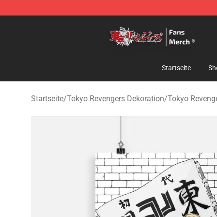
Tokyo Revengers Store - Official Tokyo Revengers Me
Startseite
Sh
Startseite
/
Tokyo Revengers Dekoration
/
Tokyo Revenge