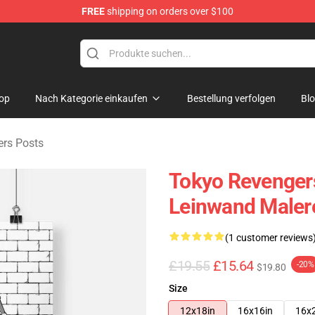
FREE
shipping on orders over $100
rchandise Shop
op
Nach Kategorie einkaufen
Bestellung verfolgen
Bl
rs Posts
Tokyo Revengers
Leinwand Maler
(1 customer reviews
£19.55
£15.64
-20%
$19.80
Size
12x18in
16x16in
16x