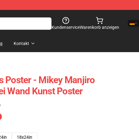
Kundenservice
Warenkorb anzeigen
og
Kontakt
 Poster - Mikey Manjiro
ei Wand Kunst Poster
)
24in
18x24in