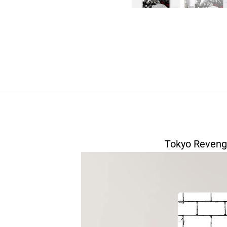
Tokyo Reveng
modname=house&top=30
modname=pictures&cols=1&colspace=10&row