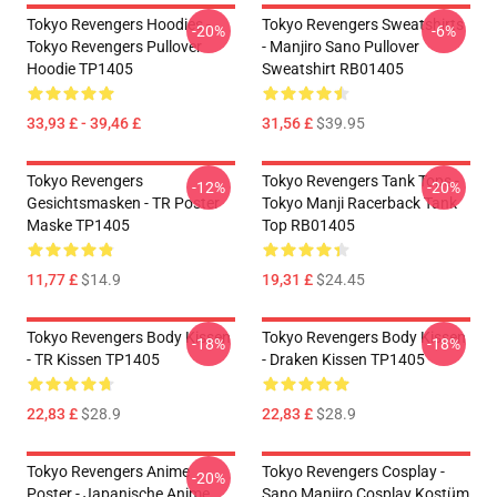
Tokyo Revengers Hoodies -
Tokyo Revengers Sweatshirts
-20%
-6%
Tokyo Revengers Pullover
- Manjiro Sano Pullover
Hoodie TP1405
Sweatshirt RB01405
33,93 £ - 39,46 £
31,56 £
$39.95
Tokyo Revengers
Tokyo Revengers Tank Tops -
-12%
-20%
Gesichtsmasken - TR Poster
Tokyo Manji Racerback Tank
Maske TP1405
Top RB01405
11,77 £
$14.9
19,31 £
$24.45
Tokyo Revengers Body Kissen
Tokyo Revengers Body Kissen
-18%
-18%
- TR Kissen TP1405
- Draken Kissen TP1405
22,83 £
$28.9
22,83 £
$28.9
Tokyo Revengers Anime
Tokyo Revengers Cosplay -
-20%
Poster - Japanische Anime
Sano Manjiro Cosplay Kostüm