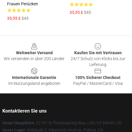
Frauen Perücken
35,55 £
$45
35,55 £
$45
Footer
Weltweiter Versand
Kaufen Sie mit Vertrauen
Wir versenden in über 200 Länder
24/7 Schutz von Klicks bis zur
Lieferung
Internationale Garantie
100% Sicherer Checkout
Im Nutzungsland angeboten
PayPal / MasterCard / Visa
Kontaktieren Sie uns
Unser Hauptbüro
: 52701 N Thanksgiving Way, Lehi, UT 84043, US
Unser Lager
: Gebäude 5, Xibahexili, Anshun, Peking, CN