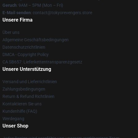
Geruch
: 9AM – 5PM (Mon – Fri)
E-Mail senden
: contact@tokyorevengers.store
Unsere Firma
Über uns
Allgemeine Geschäftsbedingungen
Datenschutzrichtlinien
DMCA - Copyright Policy
CA SB657: Lieferkettentransparenzgesetz
Unsere Unterstützung
Versand und Lieferrichtlinien
Zahlungsbedingungen
Return & Refund Richtlinien
Kontaktieren Sie uns
Kundenhilfe (FAQ)
Werdegang
Unser Shop