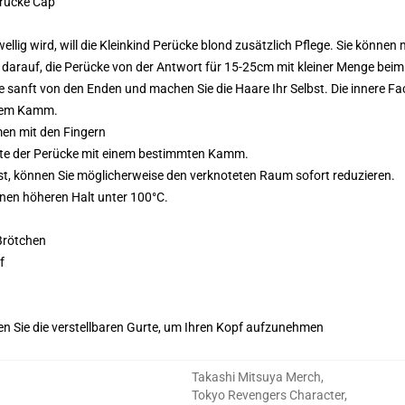
erücke Cap
wellig wird, will die Kleinkind Perücke blond zusätzlich Pflege. Sie könn
ie darauf, die Perücke von der Antwort für 15-25cm mit kleiner Menge bei
ke sanft von den Enden und machen Sie die Haare Ihr Selbst. Die innere F
rtem Kamm.
en mit den Fingern
eite der Perücke mit einem bestimmten Kamm.
ist, können Sie möglicherweise den verknoteten Raum sofort reduzieren.
einen höheren Halt unter 100°C.
Brötchen
f
hen Sie die verstellbaren Gurte, um Ihren Kopf aufzunehmen
Takashi Mitsuya Merch
,
Tokyo Revengers Character
,