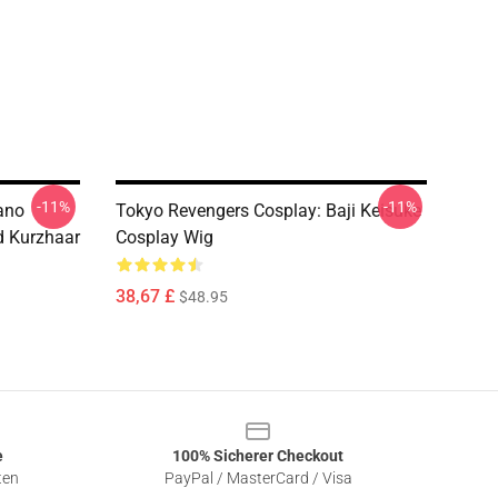
-11%
-11%
ano
Tokyo Revengers Cosplay: Baji Keisuke
d Kurzhaar
Cosplay Wig
38,67 £
$48.95
e
100% Sicherer Checkout
ten
PayPal / MasterCard / Visa