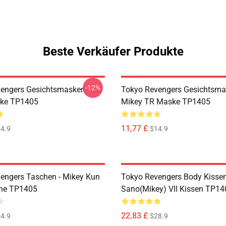
Beste Verkäufer Produkte
-12%
engers Gesichtsmasken - TR
Tokyo Revengers Gesichtsma
ske TP1405
Mikey TR Maske TP1405
11,77 £
4.9
$14.9
engers Taschen - Mikey Kun
Tokyo Revengers Body Kissen
che TP1405
Sano(Mikey) VII Kissen TP14
22,83 £
4.9
$28.9