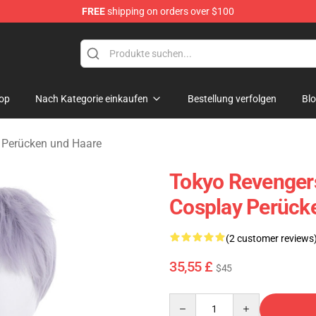
FREE
shipping on orders over $100
rchandise Shop
op
Nach Kategorie einkaufen
Bestellung verfolgen
Bl
 Perücken und Haare
Tokyo Revengers
Cosplay Perück
(2 customer reviews
35,55 £
$45
Quantity