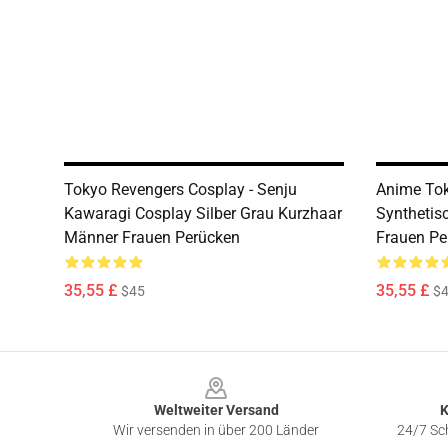
Tokyo Revengers Cosplay - Senju
Anime Tok
Kawaragi Cosplay Silber Grau Kurzhaar
Synthetis
Männer Frauen Perücken
Frauen Pe
35,55 £
35,55 £
$45
$
Footer
Weltweiter Versand
K
Wir versenden in über 200 Länder
24/7 Sch