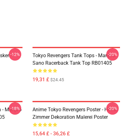
-12%
-20%
sken -
Tokyo Revengers Tank Tops - Manjiro
Sano Racerback Tank Top RB01405
19,31 £
$24.45
-18%
-20%
 - Manjiro
Anime Tokyo Revengers Poster - Home
05
Zimmer Dekoration Malerei Poster
15,64 £ - 36,26 £