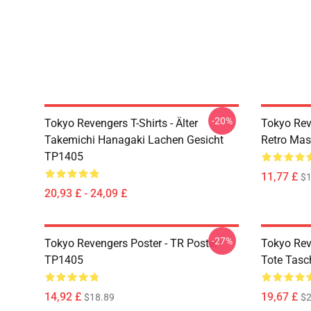
-20%
Tokyo Revengers T-Shirts - Älter
Tokyo Rev
Takemichi Hanagaki Lachen Gesicht
Retro Ma
TP1405
11,77 £
$1
20,93 £ - 24,09 £
-27%
Tokyo Revengers Poster - TR Poster
Tokyo Rev
TP1405
Tote Tas
14,92 £
19,67 £
$18.89
$2