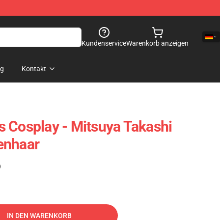
Kundenservice
Warenkorb anzeigen
og
Kontakt
 Cosplay - Mitsuya Takashi
enhaar
)
IN DEN WARENKORB