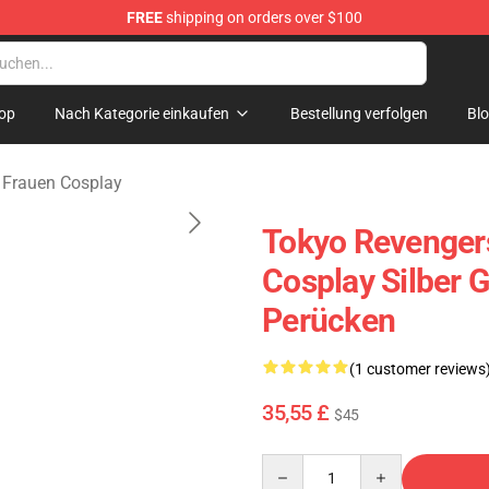
FREE
shipping on orders over $100
rchandise Shop
op
Nach Kategorie einkaufen
Bestellung verfolgen
Bl
 Frauen Cosplay
Tokyo Revengers
Cosplay Silber 
Perücken
(1 customer reviews
35,55 £
$45
Quantity