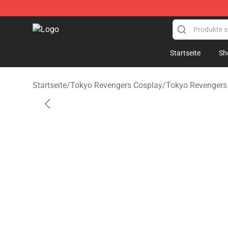
Tokyo Revengers Store - Official Tokyo Revengers Me
Startseite
Sh
Startseite
/
Tokyo Revengers Cosplay
/
Tokyo Revengers