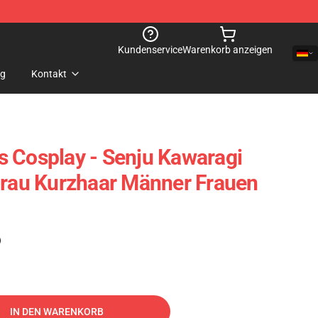
Kundenservice
Warenkorb anzeigen
og
Kontakt
 Cosplay - Senju Kawaragi
Grau Kurzhaar Männer Frauen
)
IN DEN WARENKORB