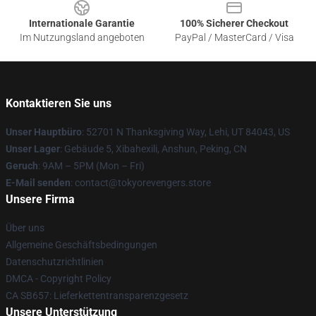
Internationale Garantie
100% Sicherer Checkout
Im Nutzungsland angeboten
PayPal / MasterCard / Visa
Kontaktieren Sie uns
Unser Hauptbüro
: 52701 N Thanksgiving Way, Lehi, UT 84043, US
Unser Lager
: Gebäude 5, Xibahexili, Anshun, Peking, CN
Geruch
: 9AM – 5PM (Mon – Fri)
E-Mail senden
: contact@tokyorevengers.store
Unsere Firma
Über uns
Allgemeine Geschäftsbedingungen
Datenschutzrichtlinien
DMCA - Copyright Policy
CA SB657: Lieferkettentransparenzgesetz
Unsere Unterstützung