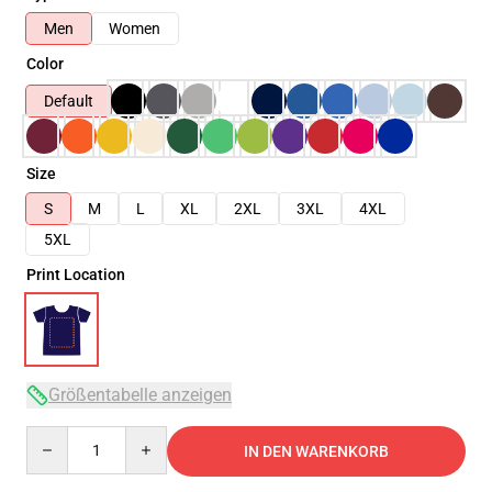
Men
Women
Color
Default
Size
S
M
L
XL
2XL
3XL
4XL
5XL
Print Location
Größentabelle anzeigen
Quantity
IN DEN WARENKORB