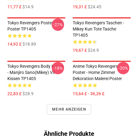
11,77 £
$14.9
19,31 £
$24.45
Tokyo Revengers Poster - TR
Tokyo Revengers Taschen -
-27%
Poster TP1405
Mikey Kun Tote Tasche
TP1405
14,92 £
$18.89
19,67 £
$24.9
Tokyo Revengers Body Kissen
Anime Tokyo Revengers
-18%
-20%
- Manjiro Sano(Mikey) VII
Poster - Home Zimmer
Kissen TP1405
Dekoration Malerei Poster
22,83 £
$28.9
15,64 £ - 36,26 £
MEHR ANZEIGEN
Ähnliche Produkte