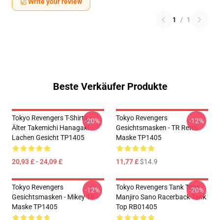
Write your review
1
/
1
Beste Verkäufer Produkte
Tokyo Revengers T-Shirts -
Tokyo Revengers
-20%
-12%
Älter Takemichi Hanagaki
Gesichtsmasken - TR Retro
Lachen Gesicht TP1405
Maske TP1405
20,93 £ - 24,09 £
11,77 £
$14.9
Tokyo Revengers
Tokyo Revengers Tank Tops -
-12%
-20%
Gesichtsmasken - Mikey TR
Manjiro Sano Racerback Tank
Maske TP1405
Top RB01405