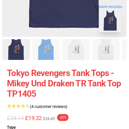
blank template
Tokyo Revengers Tank Tops -
Mikey Und Draken TR Tank Top
TP1405
(4 customer reviews)
£24.14
£19.32
-20%
$24.45
Type