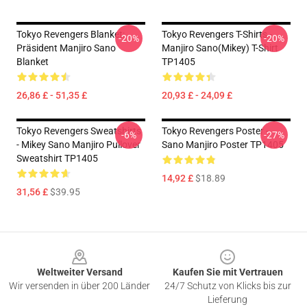
Tokyo Revengers Blanket:
Tokyo Revengers T-Shirts -
-20%
-20%
Präsident Manjiro Sano
Manjiro Sano(Mikey) T-Shirt
Blanket
TP1405
26,86 £ - 51,35 £
20,93 £ - 24,09 £
Tokyo Revengers Sweatshirts
Tokyo Revengers Poster -
-6%
-27%
- Mikey Sano Manjiro Pullover
Sano Manjiro Poster TP1405
Sweatshirt TP1405
14,92 £
$18.89
31,56 £
$39.95
Footer
Weltweiter Versand
Kaufen Sie mit Vertrauen
Wir versenden in über 200 Länder
24/7 Schutz von Klicks bis zur
Lieferung