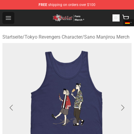
FREE
shipping on orders over $100
Tokyo Revengers Store - Official Tokyo Revengers Merc
Open menu
Startseite
/
Tokyo Revengers Character
/
Sano Manjirou Merch