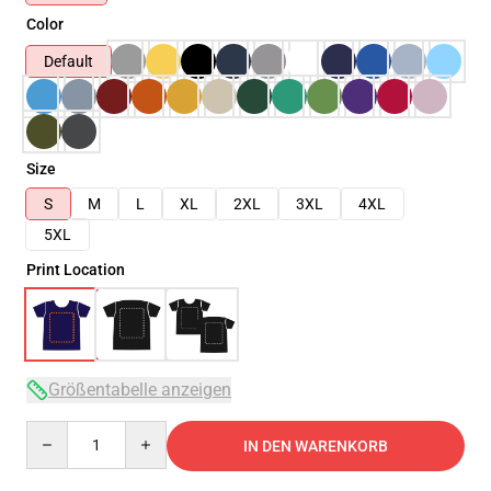
Color
Default
Size
S
M
L
XL
2XL
3XL
4XL
5XL
Print Location
Größentabelle anzeigen
Quantity
IN DEN WARENKORB