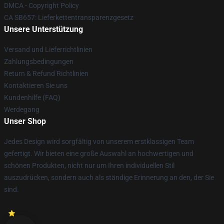
DMCA - Copyright Policy
CA SB657: Lieferkettentransparenzgesetz
Unsere Unterstützung
Versand und Lieferrichtlinien
Zahlungsbedingungen
Return & Refund Richtlinien
Kontaktieren Sie uns
Kundenhilfe (FAQ)
Werdegang
Unser Shop
Jedes Design wird sorgfältig von unserem erstklassigen Team
gefertigt. Wir bieten eine große Auswahl an hochwertigen und
schönen Produkten, nicht nur um Ihren individuellen Stil
auszudrücken, sondern auch als ständige Erinnerung an den, der Sie
sind.