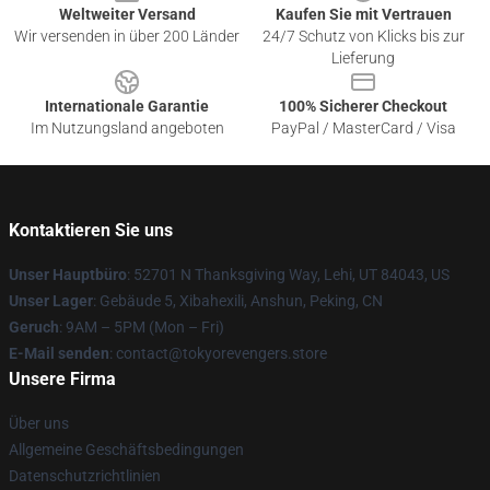
Weltweiter Versand
Kaufen Sie mit Vertrauen
Wir versenden in über 200 Länder
24/7 Schutz von Klicks bis zur
Lieferung
Internationale Garantie
100% Sicherer Checkout
Im Nutzungsland angeboten
PayPal / MasterCard / Visa
Kontaktieren Sie uns
Unser Hauptbüro
: 52701 N Thanksgiving Way, Lehi, UT 84043, US
Unser Lager
: Gebäude 5, Xibahexili, Anshun, Peking, CN
Geruch
: 9AM – 5PM (Mon – Fri)
E-Mail senden
: contact@tokyorevengers.store
Unsere Firma
Über uns
Allgemeine Geschäftsbedingungen
Datenschutzrichtlinien