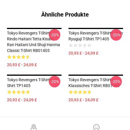
Ähnliche Produkte
Tokyo Revengers T-Shirts -
Tokyo Revengers T-Shirts - Ken
-20%
-20%
Rindo Haitani Tetta Kisaki,
Ryuguji T-Shirt TP1405
Ran Haitani Und Shuji Hanma
Classic T-Shirt RB01405
20,93 £ - 24,09 £
20,93 £ - 24,09 £
Tokyo Revengers T-Shirts - T-
Tokyo Revengers T-Shirts -
-20%
-20%
Shirt TP1405
Klassisches T-Shirt RB01405
20,93 £ - 24,09 £
20,93 £ - 24,09 £
Footer