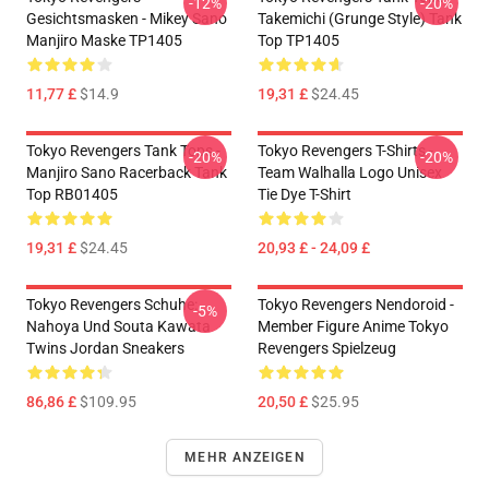
-12%
-20%
Gesichtsmasken - Mikey Sano
Takemichi (Grunge Style) Tank
Manjiro Maske TP1405
Top TP1405
11,77 £
$14.9
19,31 £
$24.45
Tokyo Revengers Tank Tops -
Tokyo Revengers T-Shirts -
-20%
-20%
Manjiro Sano Racerback Tank
Team Walhalla Logo Unisex
Top RB01405
Tie Dye T-Shirt
19,31 £
$24.45
20,93 £ - 24,09 £
Tokyo Revengers Schuhe:
Tokyo Revengers Nendoroid -
-5%
Nahoya Und Souta Kawata
Member Figure Anime Tokyo
Twins Jordan Sneakers
Revengers Spielzeug
86,86 £
$109.95
20,50 £
$25.95
MEHR ANZEIGEN