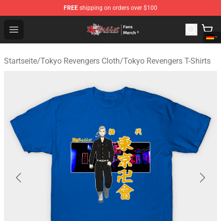
FREE
shipping on orders over $100
Tokyo Revengers Store - Official Tokyo Revengers Merc
Open menu
Startseite
/
Tokyo Revengers Cloth
/
Tokyo Revengers T-Shirts