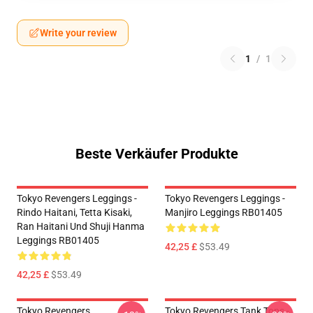
Write your review
1
/
1
Beste Verkäufer Produkte
Tokyo Revengers Leggings -
Tokyo Revengers Leggings -
Rindo Haitani, Tetta Kisaki,
Manjiro Leggings RB01405
Ran Haitani Und Shuji Hanma
Leggings RB01405
42,25 £
$53.49
42,25 £
$53.49
Tokyo Revengers
Tokyo Revengers Tank Tops -