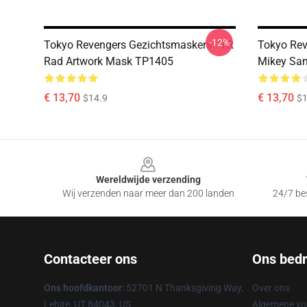
-12%
Tokyo Revengers Gezichtsmaskers - TR
Tokyo Rev
Rad Artwork Mask TP1405
Mikey Sa
€ 13,70
€ 13,70
$14.9
$1
Footer
Wereldwijde verzending
Wij verzenden naar meer dan 200 landen
24/7 bes
Contacteer ons
Ons bedri
Ons hoofdkantoor
: 52701 N Thanksgiving Way,
Over ons
Lehite, UT 84043, US
Algemene v