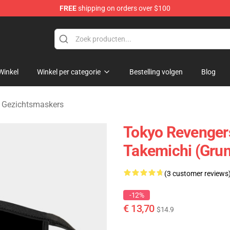
FREE
shipping on orders over $100
rchandise Shop
Winkel
Winkel per categorie
Bestelling volgen
Blog
 Gezichtsmaskers
Tokyo Revenger
Takemichi (Gru
(3 customer reviews
-12%
€ 13,70
$14.9