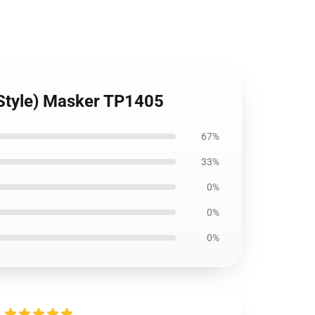
 Style) Masker TP1405
67%
33%
0%
0%
0%