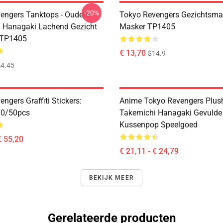
-20%
engers Tanktops - Oudere
Tokyo Revengers Gezichtsmas
 Hanagaki Lachend Gezicht
Masker TP1405
 TP1405
€ 13,70
$14.9
4.45
ngers Graffiti Stickers:
Anime Tokyo Revengers Plush
 10/50pcs
Takemichi Hanagaki Gevulde
Kussenpop Speelgoed
€ 55,20
€ 21,11 - € 24,79
BEKIJK MEER
Gerelateerde producten