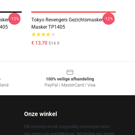
-12%
-12%
kers -
Tokyo Revengers Gezichtsmaskers - TR
1405
Masker TP1405
€ 13,70
$14.9
e
100% veilige afhandeling
sland
PayPal / MasterCard / Visa
Onze winkel
Elk ontwerp wordt zorgvuldig ontworpen door
ons team van wereldklasse. Wij bieden een breed