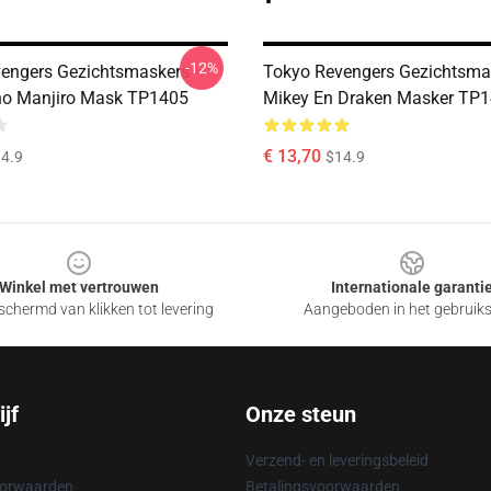
-12%
engers Gezichtsmaskers -
Tokyo Revengers Gezichtsmas
no Manjiro Mask TP1405
Mikey En Draken Masker TP
€ 13,70
4.9
$14.9
Winkel met vertrouwen
Internationale garanti
chermd van klikken tot levering
Aangeboden in het gebruik
jf
Onze steun
Verzend- en leveringsbeleid
oorwaarden
Betalingsvoorwaarden