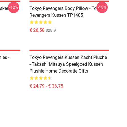
-12%
-18%
kers - TR
Tokyo Revengers Body Pillow - Tokyo
Revengers Kussen TP1405
€ 26,58
$28.9
ies -
Tokyo Revengers Kussen Zacht Pluche
- Takashi Mitsuya Speelgoed Kussen
Plushie Home Decoratie Gifts
€ 24,79 - € 36,75