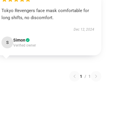
Tokyo Revengers face mask comfortable for
long shifts, no discomfort.
Dec 12, 2024
Simon
S
Verified owner
1
/
1