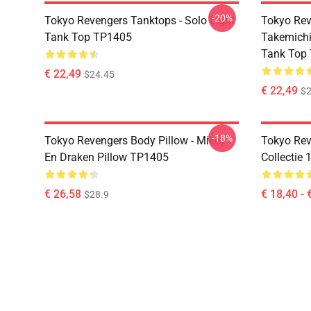
-20%
Tokyo Revengers Tanktops - Solo Light
Tokyo Rev
Tank Top TP1405
Takemichi
Tank Top
€ 22,49
$24.45
€ 22,49
$2
-18%
Tokyo Revengers Body Pillow - Mikey
Tokyo Reve
En Draken Pillow TP1405
Collectie
€ 26,58
€ 18,40 - 
$28.9