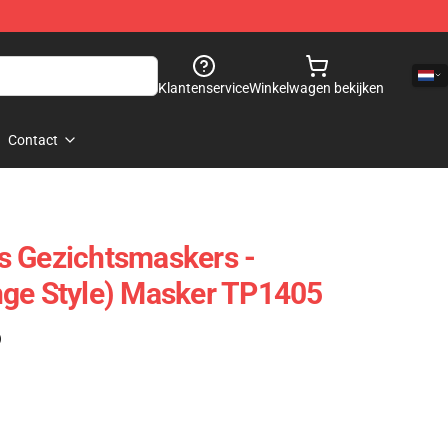
Klantenservice
Winkelwagen bekijken
Contact
s Gezichtsmaskers -
nge Style) Masker TP1405
)