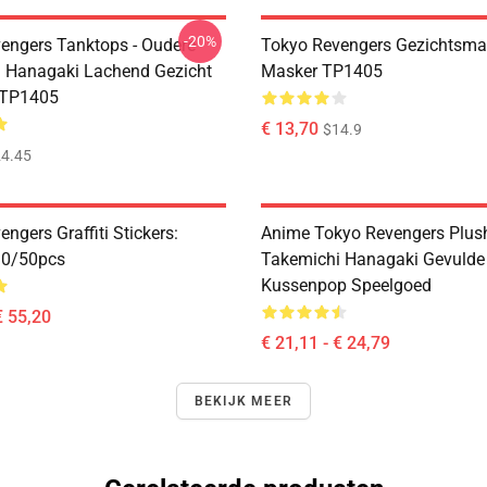
-20%
engers Tanktops - Oudere
Tokyo Revengers Gezichtsmas
 Hanagaki Lachend Gezicht
Masker TP1405
 TP1405
€ 13,70
$14.9
4.45
ngers Graffiti Stickers:
Anime Tokyo Revengers Plush
 10/50pcs
Takemichi Hanagaki Gevulde
Kussenpop Speelgoed
€ 55,20
€ 21,11 - € 24,79
BEKIJK MEER