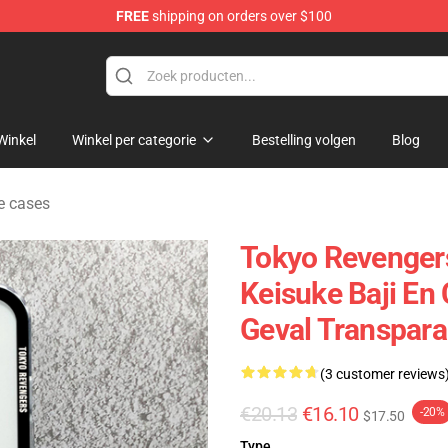
FREE
shipping on orders over $100
rchandise Shop
Winkel
Winkel per categorie
Bestelling volgen
Blog
e cases
Tokyo Revenger
Keisuke Baji En
Geval Transpara
(3 customer reviews
€20.13
€16.10
-20%
$17.50
Type