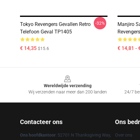
-32%
Tokyo Revengers Gevallen Retro
Manjiro 
Telefoon Geval TP1405
Revengers
€ 14,35
€ 14,81 - 
$15.6
Footer
Wereldwijde verzending
Wij verzenden naar meer dan 200 landen
24/7 bes
Contacteer ons
Ons bedri
Ons hoofdkantoor
: 52701 N Thanksgiving Way,
Over ons