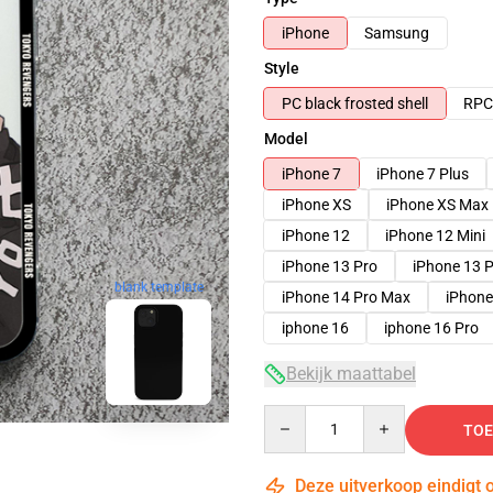
iPhone
Samsung
Style
PC black frosted shell
RPC 
Model
iPhone 7
iPhone 7 Plus
iPhone XS
iPhone XS Max
iPhone 12
iPhone 12 Mini
iPhone 13 Pro
iPhone 13 
blank template
iPhone 14 Pro Max
iPhone
iphone 16
iphone 16 Pro
Bekijk maattabel
Quantity
TOE
Deze uitverkoop eindigt 