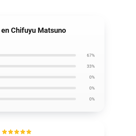
i en Chifuyu Matsuno
67%
33%
0%
0%
0%