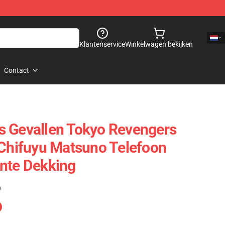
Klantenservice
Winkelwagen bekijken
Contact
s Gevallen Tokyo Revengers
 Chifuyu Matsuno Telefoon
nte Dekking
)