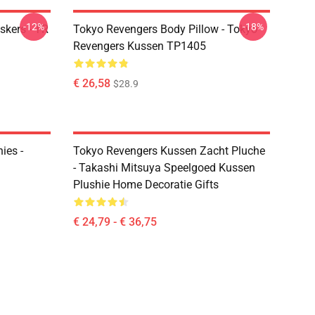
-12%
-18%
kers - TR
Tokyo Revengers Body Pillow - Tokyo
Revengers Kussen TP1405
€ 26,58
$28.9
ies -
Tokyo Revengers Kussen Zacht Pluche
- Takashi Mitsuya Speelgoed Kussen
Plushie Home Decoratie Gifts
€ 24,79 - € 36,75