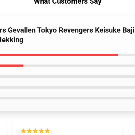
What Customers Say
rs Gevallen Tokyo Revengers Keisuke Baj
dekking