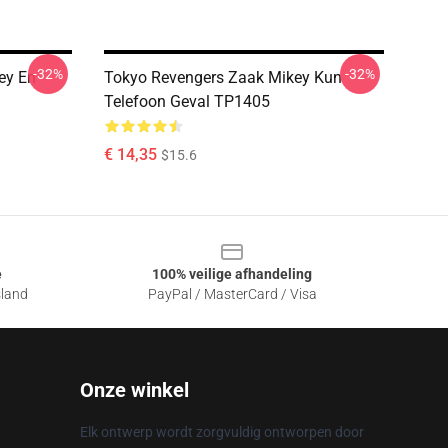
-32%
-32%
ey En
Tokyo Revengers Zaak Mikey Kun
Telefoon Geval TP1405
€ 14,35
$15.6
e
100% veilige afhandeling
sland
PayPal / MasterCard / Visa
Onze winkel
Elk ontwerp wordt zorgvuldig ontworpen door