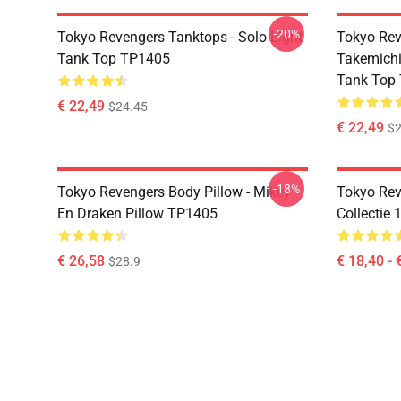
-20%
Tokyo Revengers Tanktops - Solo Light
Tokyo Rev
Tank Top TP1405
Takemichi
Tank Top
€ 22,49
$24.45
€ 22,49
$2
-18%
Tokyo Revengers Body Pillow - Mikey
Tokyo Reve
En Draken Pillow TP1405
Collectie
€ 26,58
€ 18,40 - 
$28.9