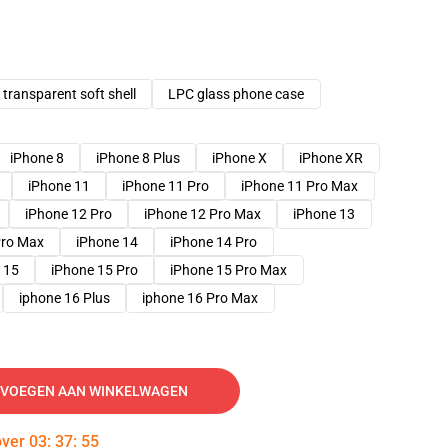
transparent soft shell
LPC glass phone case
iPhone 8
iPhone 8 Plus
iPhone X
iPhone XR
iPhone 11
iPhone 11 Pro
iPhone 11 Pro Max
iPhone 12 Pro
iPhone 12 Pro Max
iPhone 13
Pro Max
iPhone 14
iPhone 14 Pro
 15
iPhone 15 Pro
iPhone 15 Pro Max
iphone 16 Plus
iphone 16 Pro Max
VOEGEN AAN WINKELWAGEN
over
03
:
37
:
54