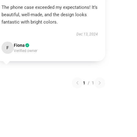
The phone case exceeded my expectations! It’s
beautiful, well-made, and the design looks
fantastic with bright colors.
Dec 13, 2024
Fiona
F
Verified owner
1
/
1