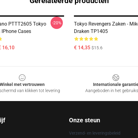
Gerelateerde producten
-20%
Sano PTTT2605 Tokyo
Tokyo Revengers Zaken - Mik
 IPhone Cases
Draken TP1405
€ 16,10
€ 14,35
$15.6
Winkel met vertrouwen
Internationale garanti
chermd van klikken tot levering
Aangeboden in het gebruik
jf
Onze steun
Verzend- en leveringsbeleid