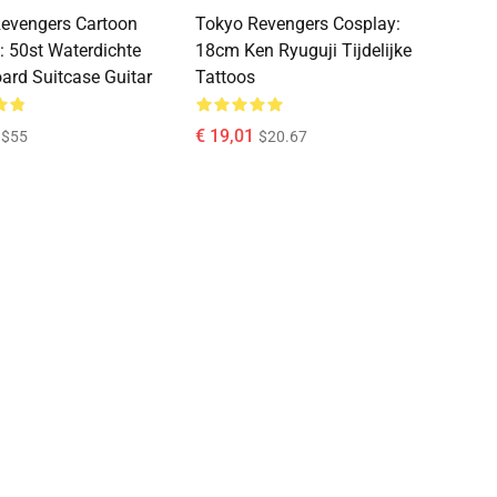
evengers Cartoon
Tokyo Revengers Cosplay:
s: 50st Waterdichte
18cm Ken Ryuguji Tijdelijke
ard Suitcase Guitar
Tattoos
€ 19,01
$55
$20.67