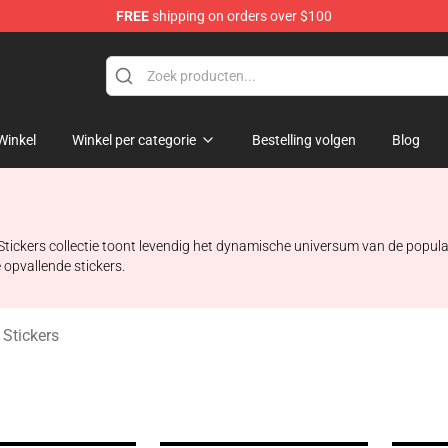
FREE
shipping on orders over $100
rchandise Shop
Winkel
Winkel per categorie
Bestelling volgen
Blog
 Stickers collectie toont levendig het dynamische universum van de popu
 opvallende stickers.
Stickers