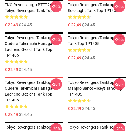
TKO Revens Logo PTTT2605
Tokyo Revengers Tanktops -
-20%
-20%
Tokyo Revengers Tank Tops
Solo Light Tank Top TP1405
€ 22,49
$24.45
€ 22,49
$24.45
Tokyo Revengers Tanktops -
Tokyo Revengers Tanktops - TR
-20%
-20%
Oudere Takemichi Hanagaki
Tank Top TP1405
Lachend Gezicht Tank Top
TP1405
€ 22,49
$24.45
€ 22,49
$24.45
Tokyo Revengers Tanktops -
Tokyo Revengers Tanktops -
-20%
-20%
Oudere Takemichi Hanagaki
Manjiro Sano(Mikey) Tank Top
Lachend Gezicht Tank Top
TP1405
TP1405
€ 22,49
$24.45
€ 22,49
$24.45
Tokyo Revengers Tanktops -
Tokyo Revengers Tank Tops -
-20%
-20%