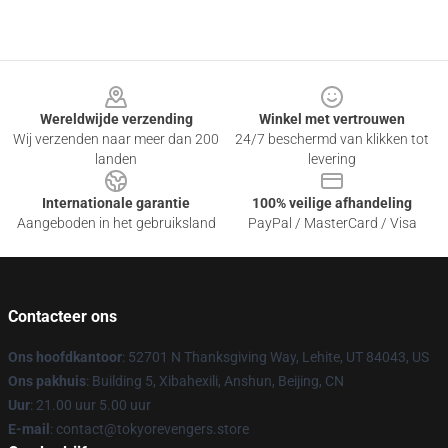
Footer
Wereldwijde verzending
Winkel met vertrouwen
Wij verzenden naar meer dan 200
24/7 beschermd van klikken tot
landen
levering
Internationale garantie
100% veilige afhandeling
Aangeboden in het gebruiksland
PayPal / MasterCard / Visa
Contacteer ons
Ons hoofdkantoor
: 52701 N Thanksgiving Way, Lehite, UT 84043, US
Ons pakhuis
: Building 5, Xibahexili, Anshun, Beijing, CN
Uur
: 21.00 uur 5.00 uur
E-mail
: contact@tokyorevengers.store