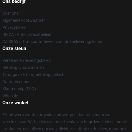
Ons bedrijf
Over ons
Algemene voorwaarden
Privacybeleid
DMCA - Auteursrechtbeleid
CA SB657: Transparantiewet voor de toeleveringsketen
Onze steun
Verzend- en leveringsbeleid
Betalingsvoorwaarden
Teruggave & terugbetalingsbeleid
Contacteer ons
Klantenhulp (FAQ)
Whosale
Onze winkel
Elk ontwerp wordt zorgvuldig ontworpen door ons team van
wereldklasse. Wij bieden een breed scala van hoge kwaliteit en mooie
producten, niet alleen om uw individuele stijl uit te drukken, maar ook