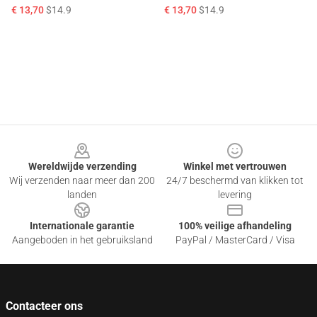
€ 13,70
$14.9
€ 13,70
$14.9
Footer
Wereldwijde verzending
Winkel met vertrouwen
Wij verzenden naar meer dan 200
24/7 beschermd van klikken tot
landen
levering
Internationale garantie
100% veilige afhandeling
Aangeboden in het gebruiksland
PayPal / MasterCard / Visa
Contacteer ons