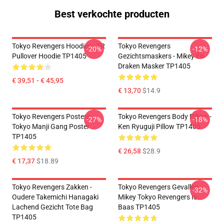
Best verkochte producten
Tokyo Revengers Hoodies - TR
Tokyo Revengers
-20%
-12%
Pullover Hoodie TP1405
Gezichtsmaskers - Mikey En
Draken Masker TP1405
€ 39,51 - € 45,95
€ 13,70
$14.9
Tokyo Revengers Posters -
Tokyo Revengers Body Pillow -
-27%
-18%
Tokyo Manji Gang Poster
Ken Ryuguji Pillow TP1405
TP1405
€ 26,58
$28.9
€ 17,37
$18.89
Tokyo Revengers Zakken -
Tokyo Revengers Gevallen
-32%
Oudere Takemichi Hanagaki
Mikey Tokyo Revengers Is
Lachend Gezicht Tote Bag
Baas TP1405
TP1405