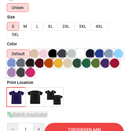
Unisex
Size
S
M
L
XL
2XL
3XL
4XL
5XL
Color
Default
Print Location
Bekijk maattabel
Quantity
TOEVOEGEN AAN