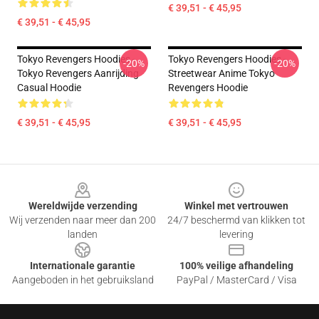
€ 39,51 - € 45,95
€ 39,51 - € 45,95
Tokyo Revengers Hoodies -
Tokyo Revengers Hoodies -
-20%
-20%
Tokyo Revengers Aanrijding
Streetwear Anime Tokyo
Casual Hoodie
Revengers Hoodie
€ 39,51 - € 45,95
€ 39,51 - € 45,95
Footer
Wereldwijde verzending
Winkel met vertrouwen
Wij verzenden naar meer dan 200
24/7 beschermd van klikken tot
landen
levering
Internationale garantie
100% veilige afhandeling
Aangeboden in het gebruiksland
PayPal / MasterCard / Visa