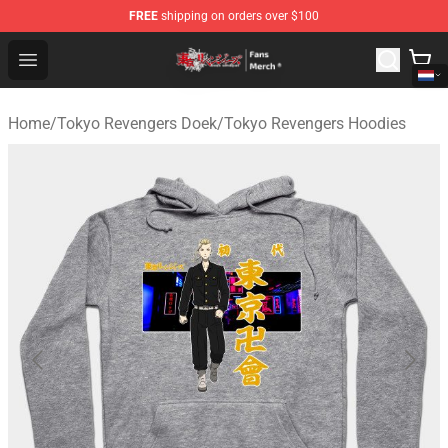
FREE
shipping on orders over $100
Tokyo Revengers Store - Official Tokyo Revengers Merc
Open menu
Home
/
Tokyo Revengers Doek
/
Tokyo Revengers Hoodies