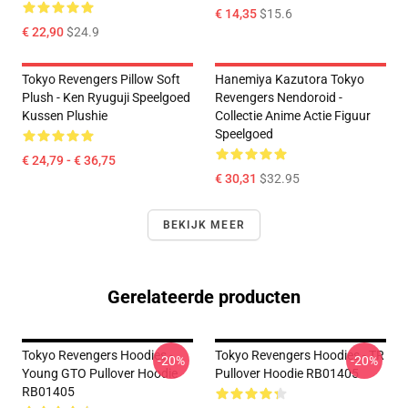
€ 14,35
$15.6
€ 22,90
$24.9
Tokyo Revengers Pillow Soft
Hanemiya Kazutora Tokyo
Plush - Ken Ryuguji Speelgoed
Revengers Nendoroid -
Kussen Plushie
Collectie Anime Actie Figuur
Speelgoed
€ 24,79 - € 36,75
€ 30,31
$32.95
BEKIJK MEER
Gerelateerde producten
Tokyo Revengers Hoodies -
Tokyo Revengers Hoodies - TR
-20%
-20%
Young GTO Pullover Hoodie
Pullover Hoodie RB01405
RB01405