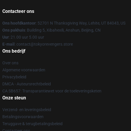
Contacteer ons
Ons hoofdkantoor
: 52701 N Thanksgiving Way, Lehite, UT 84043, US
Ons pakhuis
: Building 5, Xibahexili, Anshun, Beijing, CN
Uur
: 21.00 uur 5.00 uur
E-mail
: contact@tokyorevengers.store
Ons bedrijf
Over ons
Algemene voorwaarden
Privacybeleid
DMCA - Auteursrechtbeleid
CA SB657: Transparantiewet voor de toeleveringsketen
Onze steun
Verzend- en leveringsbeleid
Betalingsvoorwaarden
Teruggave & terugbetalingsbeleid
Contacteer ons