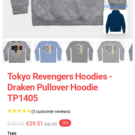
blank template
Tokyo Revengers Hoodies -
Draken Pullover Hoodie
TP1405
(3 customer reviews)
€49.39
€39.51
-20%
$42.95
Type