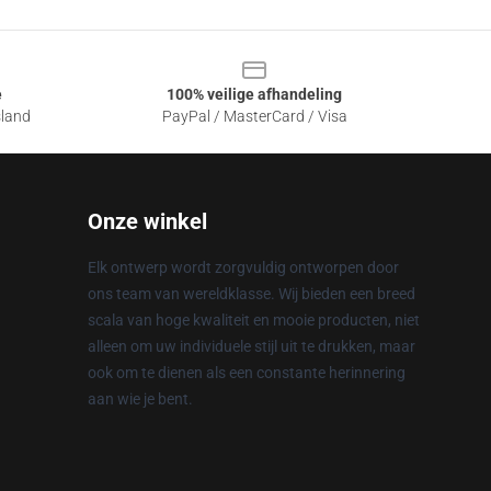
e
100% veilige afhandeling
sland
PayPal / MasterCard / Visa
Onze winkel
Elk ontwerp wordt zorgvuldig ontworpen door
ons team van wereldklasse. Wij bieden een breed
scala van hoge kwaliteit en mooie producten, niet
alleen om uw individuele stijl uit te drukken, maar
ook om te dienen als een constante herinnering
aan wie je bent.