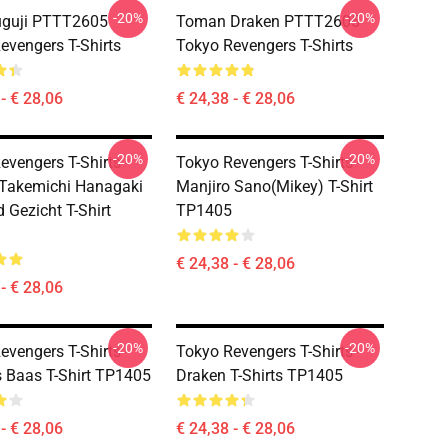
-20%
-20%
uguji PTTT2605
Toman Draken PTTT2605
evengers T-Shirts
Tokyo Revengers T-Shirts
- € 28,06
€ 24,38 - € 28,06
-20%
-20%
evengers T-Shirts -
Tokyo Revengers T-Shirts -
Takemichi Hanagaki
Manjiro Sano(Mikey) T-Shirt
 Gezicht T-Shirt
TP1405
€ 24,38 - € 28,06
- € 28,06
-20%
-20%
evengers T-Shirts -
Tokyo Revengers T-Shirts -
s Baas T-Shirt TP1405
Draken T-Shirts TP1405
- € 28,06
€ 24,38 - € 28,06