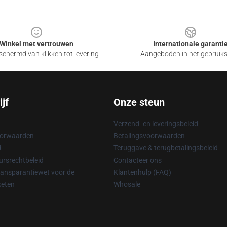
Winkel met vertrouwen
Internationale garanti
chermd van klikken tot levering
Aangeboden in het gebruik
jf
Onze steun
Verzend- en leveringsbeleid
oorwaarden
Betalingsvoorwaarden
d
Teruggave & terugbetalingsbeleid
rsrechtbeleid
Contacteer ons
ransparantiewet voor de
Klantenhulp (FAQ)
keten
Whosale