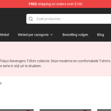
FREE
shipping on orders over $100
rchandise Shop
Winkel
Winkel per categorie
Bestelling volgen
Blog
okyo Revengers T-Shirt collectie. Deze moderne en comfortabele T-shirts
rie in stijl uit te drukken.
s