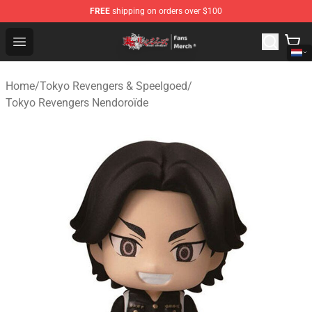
FREE
shipping on orders over $100
Tokyo Revengers Store - Official Tokyo Revengers Merc
Open menu
Home
/
Tokyo Revengers & Speelgoed
/
Tokyo Revengers Nendoroïde