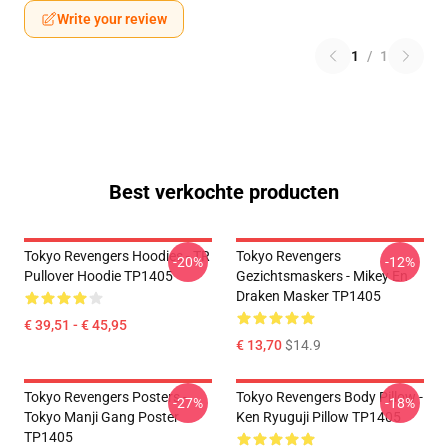
Write your review
1
/
1
Best verkochte producten
Tokyo Revengers Hoodies - TR
Tokyo Revengers
-20%
-12%
Pullover Hoodie TP1405
Gezichtsmaskers - Mikey En
Draken Masker TP1405
€ 39,51 - € 45,95
€ 13,70
$14.9
Tokyo Revengers Posters -
Tokyo Revengers Body Pillow -
-27%
-18%
Tokyo Manji Gang Poster
Ken Ryuguji Pillow TP1405
TP1405