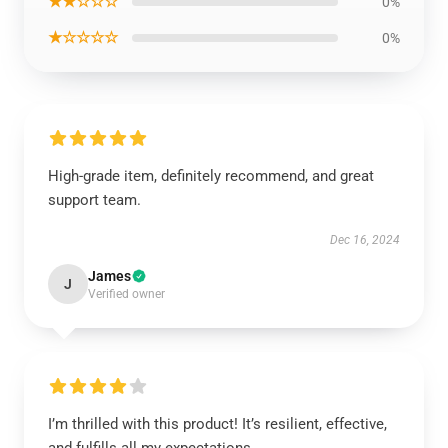
★★☆☆☆
0%
★☆☆☆☆
0%
High-grade item, definitely recommend, and great
support team.
Dec 16, 2024
James
J
Verified owner
I’m thrilled with this product! It’s resilient, effective,