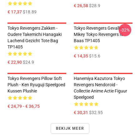
€ 26,58
$28.9
€ 17,37
$18.89
Tokyo Revengers Zakken -
Tokyo Revengers Gevallen
-32%
Oudere Takemichi Hanagaki
Mikey Tokyo Revengers Is
Lachend Gezicht Tote Bag
Baas TP1405
TP1405
€ 14,35
$15.6
€ 22,90
$24.9
Tokyo Revengers Pillow Soft
Hanemiya Kazutora Tokyo
Plush - Ken Ryuguji Speelgoed
Revengers Nendoroid -
Kussen Plushie
Collectie Anime Actie Figuur
Speelgoed
€ 24,79 - € 36,75
€ 30,31
$32.95
BEKIJK MEER