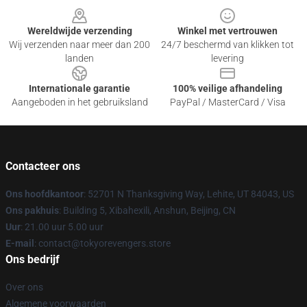
Wereldwijde verzending
Winkel met vertrouwen
Wij verzenden naar meer dan 200
24/7 beschermd van klikken tot
landen
levering
Internationale garantie
100% veilige afhandeling
Aangeboden in het gebruiksland
PayPal / MasterCard / Visa
Contacteer ons
Ons hoofdkantoor
: 52701 N Thanksgiving Way, Lehite, UT 84043, US
Ons pakhuis
: Building 5, Xibahexili, Anshun, Beijing, CN
Uur
: 21.00 uur 5.00 uur
E-mail
: contact@tokyorevengers.store
Ons bedrijf
Over ons
Algemene voorwaarden