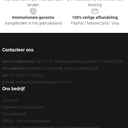
landen
levering
Internationale garantie
100% veilige afhandeling
Aangeboden in het gebruiksland
PayPal / MasterCard / Visa
Contacteer ons
Ons hoofdkantoor
: 52701 N Thanksgiving Way, Lehite, UT 84043, US
Ons pakhuis
: Building 5, Xibahexili, Anshun, Beijing, CN
Uur
: 21.00 uur 5.00 uur
E-mail
: contact@tokyorevengers.store
Ons bedrijf
Over ons
Algemene voorwaarden
Privacybeleid
DMCA - Auteursrechtbeleid
CA SB657: Transparantiewet voor de toeleveringsketen