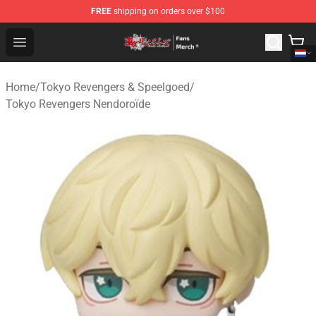
FREE
shipping on orders over $100
Tokyo Revengers Store - Official Tokyo Revengers Merc
Open menu
Home
/
Tokyo Revengers & Speelgoed
/
Tokyo Revengers Nendoroïde