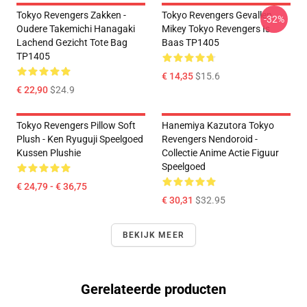
Tokyo Revengers Zakken -
Tokyo Revengers Gevallen
-32%
Oudere Takemichi Hanagaki
Mikey Tokyo Revengers Is
Lachend Gezicht Tote Bag
Baas TP1405
TP1405
€ 14,35
$15.6
€ 22,90
$24.9
Tokyo Revengers Pillow Soft
Hanemiya Kazutora Tokyo
Plush - Ken Ryuguji Speelgoed
Revengers Nendoroid -
Kussen Plushie
Collectie Anime Actie Figuur
Speelgoed
€ 24,79 - € 36,75
€ 30,31
$32.95
BEKIJK MEER
Gerelateerde producten