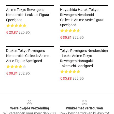
Anime Tokyo Revengers
Hayashida Haruki Tokyo
Nendoroid - Leuk Lid Figuur
Revengers Nendoroid -
Speelgoed
Collectie Anime Actie Figuur
Speelgoed
€ 23,87
$25.95
€ 30,31
$32.95
Draken Tokyo Revengers
Tokyo Revengers Nendoroïden
Nendoroid - Collectie Anime
- Leuke Anime Tokyo
Actie Figuur Speelgoed
Revengers Hanagaki
Takemichi Speelgoed
€ 30,31
$32.95
€ 35,83
$38.95
Footer
Wereldwijde verzending
Winkel met vertrouwen
Wij verzenden naar meer dan 200
24/7 beschermd van klikken tot