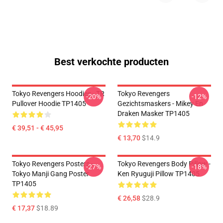
Best verkochte producten
Tokyo Revengers Hoodies - TR
Tokyo Revengers
-20%
-12%
Pullover Hoodie TP1405
Gezichtsmaskers - Mikey En
Draken Masker TP1405
€ 39,51 - € 45,95
€ 13,70
$14.9
Tokyo Revengers Posters -
Tokyo Revengers Body Pillow -
-27%
-18%
Tokyo Manji Gang Poster
Ken Ryuguji Pillow TP1405
TP1405
€ 26,58
$28.9
€ 17,37
$18.89