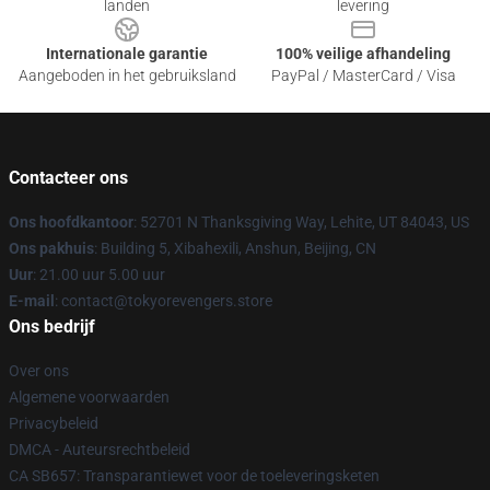
landen
levering
Internationale garantie
100% veilige afhandeling
Aangeboden in het gebruiksland
PayPal / MasterCard / Visa
Contacteer ons
Ons hoofdkantoor
: 52701 N Thanksgiving Way, Lehite, UT 84043, US
Ons pakhuis
: Building 5, Xibahexili, Anshun, Beijing, CN
Uur
: 21.00 uur 5.00 uur
E-mail
: contact@tokyorevengers.store
Ons bedrijf
Over ons
Algemene voorwaarden
Privacybeleid
DMCA - Auteursrechtbeleid
CA SB657: Transparantiewet voor de toeleveringsketen