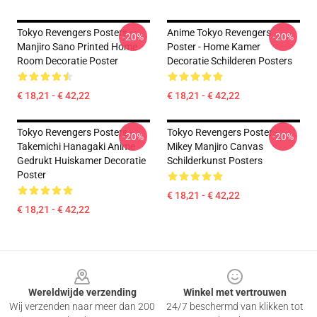
Tokyo Revengers Posters -
Anime Tokyo Revengers
-20%
-20%
Manjiro Sano Printed Home
Poster - Home Kamer
Room Decoratie Poster
Decoratie Schilderen Posters
€ 18,21 - € 42,22
€ 18,21 - € 42,22
Tokyo Revengers Posters -
Tokyo Revengers Poster -
-20%
-20%
Takemichi Hanagaki Anime
Mikey Manjiro Canvas
Gedrukt Huiskamer Decoratie
Schilderkunst Posters
Poster
€ 18,21 - € 42,22
€ 18,21 - € 42,22
Footer
Wereldwijde verzending
Winkel met vertrouwen
Wij verzenden naar meer dan 200
24/7 beschermd van klikken tot