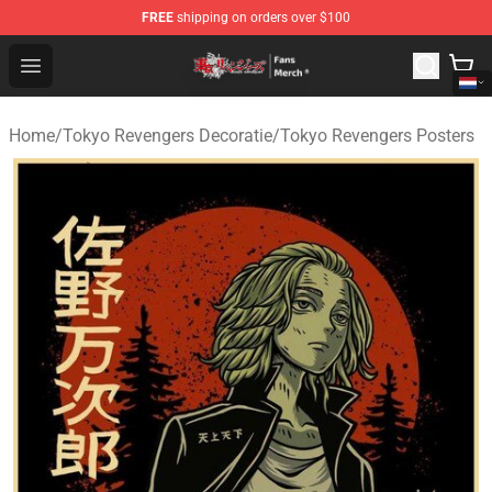
FREE
shipping on orders over $100
Tokyo Revengers Store - Official Tokyo Revengers Merc
Open menu
Home
/
Tokyo Revengers Decoratie
/
Tokyo Revengers Posters