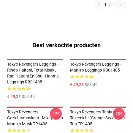
1
/
1
Best verkochte producten
Tokyo Revengers Leggings -
Tokyo Revengers Leggings -
Rindo Haitani, Tetta Kisaki,
Manjiro Leggings RB01405
Ran Haitani En Shuji Hanma
Leggings RB01405
€ 49,21
$53.49
€ 49,21
$53.49
Tokyo Revengers
Tokyo Revengers Tanktops -
-12%
-20%
Gezichtsmaskers - Mikey Sano
Takemichi (Grunge Style) Tank
Manjiro Mask TP1405
Top TP1405