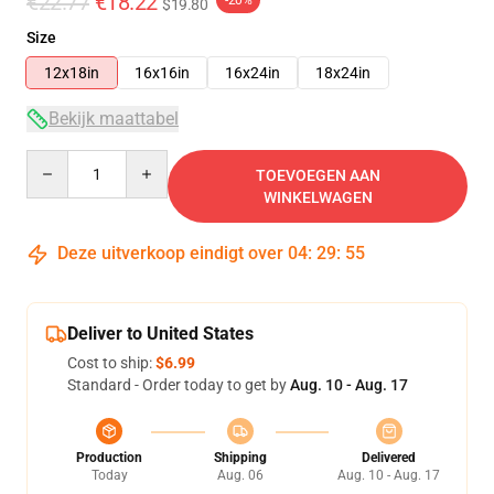
€22.77
€18.22
-20%
$19.80
Size
12x18in
16x16in
16x24in
18x24in
Bekijk maattabel
Quantity
TOEVOEGEN AAN
WINKELWAGEN
Deze uitverkoop eindigt over
04
:
29
:
54
Deliver to United States
Cost to ship:
$6.99
Standard - Order today to get by
Aug. 10 - Aug. 17
Production
Shipping
Delivered
Today
Aug. 06
Aug. 10 - Aug. 17