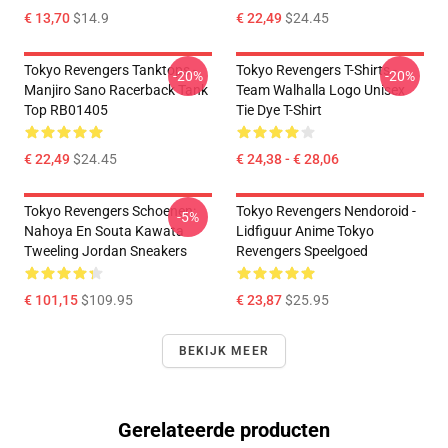
€ 13,70
$14.9
€ 22,49
$24.45
Tokyo Revengers Tanktops -
Tokyo Revengers T-Shirts -
-20%
-20%
Manjiro Sano Racerback Tank
Team Walhalla Logo Unisex
Top RB01405
Tie Dye T-Shirt
€ 22,49
$24.45
€ 24,38 - € 28,06
Tokyo Revengers Schoenen:
Tokyo Revengers Nendoroid -
-5%
Nahoya En Souta Kawata
Lidfiguur Anime Tokyo
Tweeling Jordan Sneakers
Revengers Speelgoed
€ 101,15
$109.95
€ 23,87
$25.95
BEKIJK MEER
Gerelateerde producten