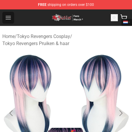
FREE
shipping on orders over $100
Tokyo Revengers Store - Official Tokyo Revengers Merc
Open menu
Home
/
Tokyo Revengers Cosplay
/
Tokyo Revengers Pruiken & haar