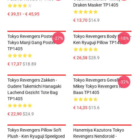
Draken Masker TP1405
€ 39,51 - € 45,95
€ 13,70
$14.9
Tokyo Revengers Posters -
Tokyo Revengers Body Pillow -
-27%
-18%
Tokyo Manji Gang Poster
Ken Ryuguji Pillow TP1405
TP1405
€ 26,58
$28.9
€ 17,37
$18.89
Tokyo Revengers Zakken -
Tokyo Revengers Gevallen
-32%
Oudere Takemichi Hanagaki
Mikey Tokyo Revengers Is
Lachend Gezicht Tote Bag
Baas TP1405
TP1405
€ 14,35
$15.6
€ 22,90
$24.9
Tokyo Revengers Pillow Soft
Hanemiya Kazutora Tokyo
Plush - Ken Ryuguji Speelgoed
Revengers Nendoroid -