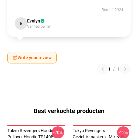
Dec 11, 2024
Evelyn
E
Verified owner
Write your review
1
/
1
Best verkochte producten
Tokyo Revengers Hoodies - TR
Tokyo Revengers
-20%
-12%
Pullover Hoodie TP1405
Gezichtsmaskers - Mikey En