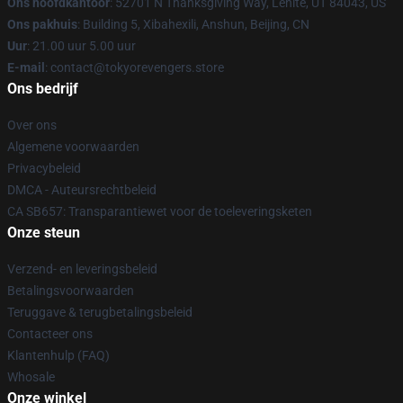
Ons hoofdkantoor
: 52701 N Thanksgiving Way, Lehite, UT 84043, US
Ons pakhuis
: Building 5, Xibahexili, Anshun, Beijing, CN
Uur
: 21.00 uur 5.00 uur
E-mail
: contact@tokyorevengers.store
Ons bedrijf
Over ons
Algemene voorwaarden
Privacybeleid
DMCA - Auteursrechtbeleid
CA SB657: Transparantiewet voor de toeleveringsketen
Onze steun
Verzend- en leveringsbeleid
Betalingsvoorwaarden
Teruggave & terugbetalingsbeleid
Contacteer ons
Klantenhulp (FAQ)
Whosale
Onze winkel