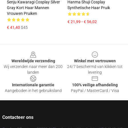
Senju Kawaragi Cosplay Silver
Hanma Shuji Cosplay
Gray Kort Haar Mannen
Synthetische Haar Pruik
Vrouwen Pruiken
€ 21,99 - € 56,02
€ 41,40
$45
Footer
Wereldwijde verzending
Winkel met vertrouwen
Wij verzenden naar meer dan 200
24/7 beschermd van klikken tot
landen
levering
Internationale garantie
100% veilige afhandeling
Aangeboden in het gebruiksland
PayPal / MasterCard / Visa
Contacteer ons