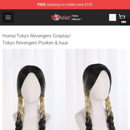
FREE
shipping on orders over $100
Tokyo Revengers Store - Official Tokyo Revengers Merc
Open menu
Home
/
Tokyo Revengers Cosplay
/
Tokyo Revengers Pruiken & haar