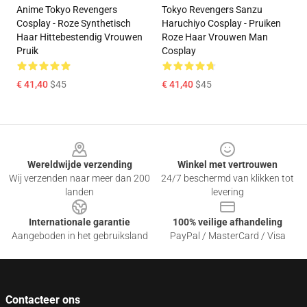
Anime Tokyo Revengers
Tokyo Revengers Sanzu
Cosplay - Roze Synthetisch
Haruchiyo Cosplay - Pruiken
Haar Hittebestendig Vrouwen
Roze Haar Vrouwen Man
Pruik
Cosplay
€ 41,40
$45
€ 41,40
$45
Footer
Wereldwijde verzending
Winkel met vertrouwen
Wij verzenden naar meer dan 200
24/7 beschermd van klikken tot
landen
levering
Internationale garantie
100% veilige afhandeling
Aangeboden in het gebruiksland
PayPal / MasterCard / Visa
Contacteer ons