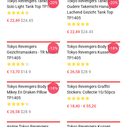
Tokyo Revengers Tanktops -
Tokyo Revengers Tanktops -
-20%
-20%
Solo Light Tank Top TP1405
Oudere Takemichi Hanagaki
Lachend Gezicht Tank Top
TP1405
€ 22,49
$24.45
€ 22,49
$24.45
Tokyo Revengers
Tokyo Revengers Body Pillow -
-12%
-18%
Gezichtsmaskers - TR Masker
Tokyo Revengers Kussen
TP1405
TP1405
€ 13,70
$14.9
€ 26,58
$28.9
Tokyo Revengers Body Pillow -
Tokyo Revengers Graffiti
-18%
Mikey En Draken Pillow
Stickers: Collectie 10/50pcs
TP1405
€ 18,40 - € 55,20
€ 26,58
$28.9
Anime Tokyo Revengers
Tokyo Revengers Kussen