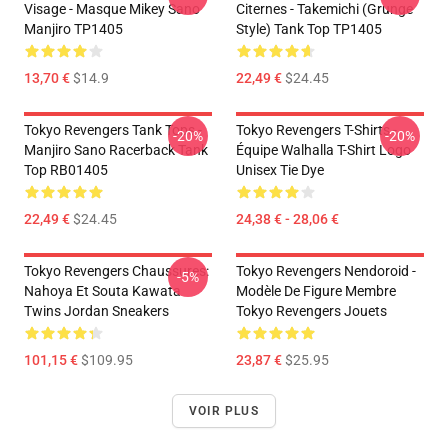
Visage - Masque Mikey Sano
Citernes - Takemichi (Grunge
Manjiro TP1405
Style) Tank Top TP1405
13,70 €
$14.9
22,49 €
$24.45
Tokyo Revengers Tank Tops -
Tokyo Revengers T-Shirts -
-20%
-20%
Manjiro Sano Racerback Tank
Équipe Walhalla T-Shirt Logo
Top RB01405
Unisex Tie Dye
22,49 €
$24.45
24,38 € - 28,06 €
Tokyo Revengers Chaussures:
Tokyo Revengers Nendoroid -
-5%
Nahoya Et Souta Kawata
Modèle De Figure Membre
Twins Jordan Sneakers
Tokyo Revengers Jouets
101,15 €
$109.95
23,87 €
$25.95
VOIR PLUS