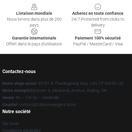
Livraison mondiale
Achetez en toute confiance
Nous livrons dans plus de 200
24/7 Protected from clicks to
pays
delivery
Garantie internationale
Paiement 100% sécurisé
Offert dans le pays d'utilisation
PayPal / MasterCard / Visa
Contactez-nous
Notre siège social
: 52701 N Thanksgiving Way, Lehi, UT 84043, US
Notre entrepôt
Bâtiment 5, Xibahexili, Anshun, Beijing, CN
Heure
: 9h – 17h (lu – vendredi)
Courriel
: contact@tokyorevengers.store
Notre société
Sur nous
Conditions générales