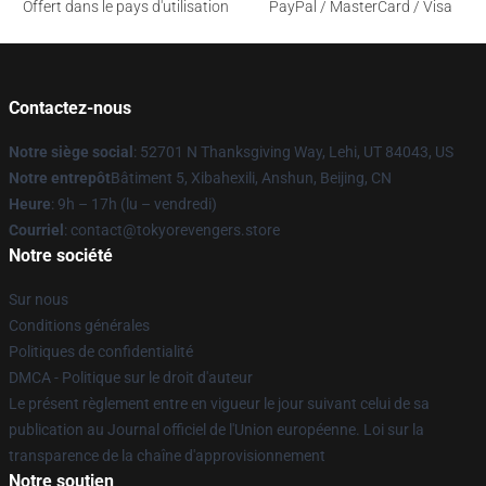
Offert dans le pays d'utilisation
PayPal / MasterCard / Visa
Contactez-nous
Notre siège social
: 52701 N Thanksgiving Way, Lehi, UT 84043, US
Notre entrepôt
Bâtiment 5, Xibahexili, Anshun, Beijing, CN
Heure
: 9h – 17h (lu – vendredi)
Courriel
: contact@tokyorevengers.store
Notre société
Sur nous
Conditions générales
Politiques de confidentialité
DMCA - Politique sur le droit d'auteur
Le présent règlement entre en vigueur le jour suivant celui de sa
publication au Journal officiel de l'Union européenne. Loi sur la
transparence de la chaîne d'approvisionnement
Notre soutien