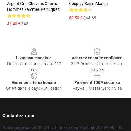
Argent Gris Cheveux Courts
Cosplay Senju Akashi
Hommes Femmes Perruques
59,50 €
$64.68
41,40 €
$45
Footer
Livraison mondiale
Achetez en toute confiance
Nous livrons dans plus de 200
24/7 Protected from clicks to
pays
delivery
Garantie internationale
Paiement 100% sécurisé
Offert dans le pays d'utilisation
PayPal / MasterCard / Visa
Contactez-nous
Notre siège social
: 52701 N Thanksgiving Way, Lehi, UT 84043, US