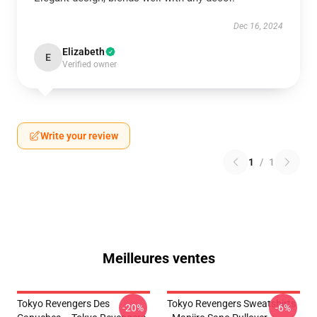
Dec 16, 2024
Elizabeth
E
Verified owner
Write your review
1
/
1
Meilleures ventes
Tokyo Revengers Des
Tokyo Revengers Sweatshirts
-20%
-6%