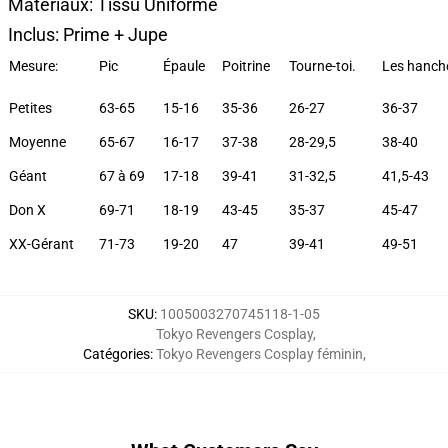
Matériaux: Tissu Uniforme
Inclus: Prime + Jupe
Mesure:
Pic
Épaule
Poitrine
Tourne-toi.
Les hanch
Petites
63-65
15-16
35-36
26-27
36-37
Moyenne
65-67
16-17
37-38
28-29,5
38-40
Géant
67 à 69
17-18
39-41
31-32,5
41,5-43
Don X
69-71
18-19
43-45
35-37
45-47
XX-Gérant
71-73
19-20
47
39-41
49-51
SKU
:
1005003270745118-1-05
Tokyo Revengers Cosplay
,
Catégories
:
Tokyo Revengers Cosplay féminin
,