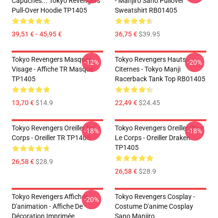
Capuches... Tokyo Revengers
- Manjiro Sano Pullover
Pull-Over Hoodie TP1405
Sweatshirt RB01405
39,51 € - 45,95 €
36,75 €
$39.95
Tokyo Revengers Masques
Tokyo Revengers Hauts-
-12%
-20%
Visage - Affiche TR Masque
Citernes - Tokyo Manji
TP1405
Racerback Tank Top RB01405
13,70 €
$14.9
22,49 €
$24.45
Tokyo Revengers Oreiller Du
Tokyo Revengers Oreiller Pour
-18%
-18%
Corps - Oreiller TR TP1405
Le Corps - Oreiller Draken
TP1405
26,58 €
$28.9
26,58 €
$28.9
Tokyo Revengers Affiches
Tokyo Revengers Cosplay -
-20%
D'animation - Affiche De
Costume D'anime Cosplay
Décoration Imprimée
Sano Manjiro