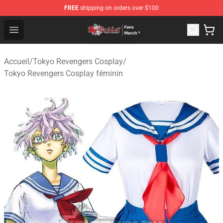
FREE
shipping on orders over $100
Tokyo Revengers Store - Official Tokyo Revengers Merc
Open menu
Accueil
/
Tokyo Revengers Cosplay
/
Tokyo Revengers Cosplay féminin