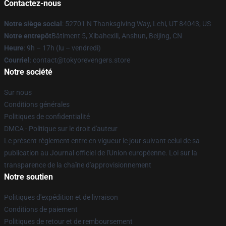
Contactez-nous
Notre siège social
: 52701 N Thanksgiving Way, Lehi, UT 84043, US
Notre entrepôt
Bâtiment 5, Xibahexili, Anshun, Beijing, CN
Heure
: 9h – 17h (lu – vendredi)
Courriel
: contact@tokyorevengers.store
Notre société
Sur nous
Conditions générales
Politiques de confidentialité
DMCA - Politique sur le droit d'auteur
Le présent règlement entre en vigueur le jour suivant celui de sa
publication au Journal officiel de l'Union européenne. Loi sur la
transparence de la chaîne d'approvisionnement
Notre soutien
Politiques d'expédition et de livraison
Conditions de paiement
Politiques de retour et de remboursement