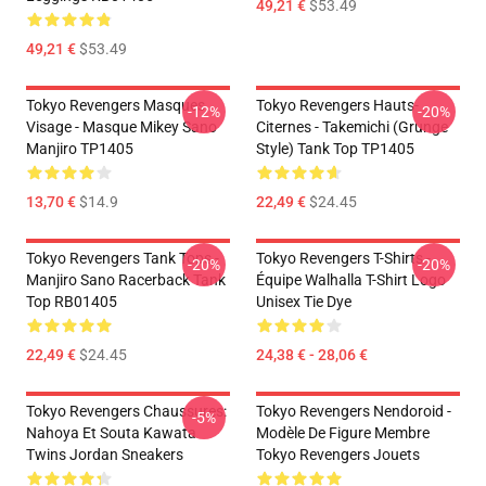
49,21 €
$53.49
49,21 €
$53.49
Tokyo Revengers Masques
Tokyo Revengers Hauts-
-12%
-20%
Visage - Masque Mikey Sano
Citernes - Takemichi (Grunge
Manjiro TP1405
Style) Tank Top TP1405
13,70 €
$14.9
22,49 €
$24.45
Tokyo Revengers Tank Tops -
Tokyo Revengers T-Shirts -
-20%
-20%
Manjiro Sano Racerback Tank
Équipe Walhalla T-Shirt Logo
Top RB01405
Unisex Tie Dye
22,49 €
$24.45
24,38 € - 28,06 €
Tokyo Revengers Chaussures:
Tokyo Revengers Nendoroid -
-5%
Nahoya Et Souta Kawata
Modèle De Figure Membre
Twins Jordan Sneakers
Tokyo Revengers Jouets