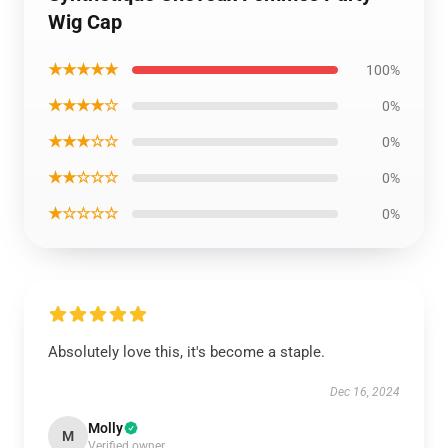
Wig Cap
★★★★★
100%
★★★★☆
0%
★★★☆☆
0%
★★☆☆☆
0%
★☆☆☆☆
0%
Absolutely love this, it's become a staple.
Dec 16, 2024
Molly
M
Verified owner