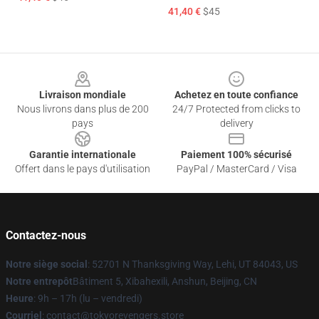
41,40 €
$45
Footer
Livraison mondiale
Achetez en toute confiance
Nous livrons dans plus de 200
24/7 Protected from clicks to
pays
delivery
Garantie internationale
Paiement 100% sécurisé
Offert dans le pays d'utilisation
PayPal / MasterCard / Visa
Contactez-nous
Notre siège social
: 52701 N Thanksgiving Way, Lehi, UT 84043, US
Notre entrepôt
Bâtiment 5, Xibahexili, Anshun, Beijing, CN
Heure
: 9h – 17h (lu – vendredi)
Courriel
: contact@tokyorevengers.store