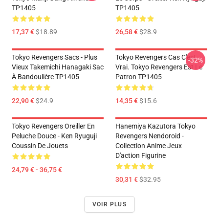
TP1405
TP1405
17,37 €
$18.89
26,58 €
$28.9
Tokyo Revengers Sacs - Plus
Tokyo Revengers Cas C'est
-32%
Vieux Takemichi Hanagaki Sac
Vrai. Tokyo Revengers Est Le
À Bandoulière TP1405
Patron TP1405
22,90 €
$24.9
14,35 €
$15.6
Tokyo Revengers Oreiller En
Hanemiya Kazutora Tokyo
Peluche Douce - Ken Ryuguji
Revengers Nendoroid -
Coussin De Jouets
Collection Anime Jeux
D'action Figurine
24,79 € - 36,75 €
30,31 €
$32.95
VOIR PLUS