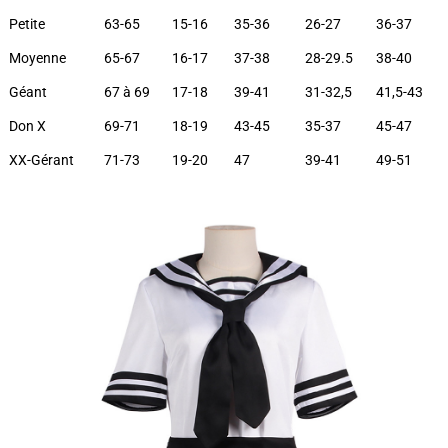
Petite
63-65
15-16
35-36
26-27
36-37
Moyenne
65-67
16-17
37-38
28-29.5
38-40
Géant
67 à 69
17-18
39-41
31-32,5
41,5-43
Don X
69-71
18-19
43-45
35-37
45-47
XX-Gérant
71-73
19-20
47
39-41
49-51