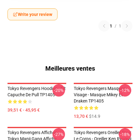
Write your review
1
/
1
Meilleures ventes
Tokyo Revengers Hoodies - TR
Tokyo Revengers Masques
-20%
-12%
Capuche De Pull TP1405
Visage - Masque Mikey Et
Draken TP1405
39,51 € - 45,95 €
13,70 €
$14.9
Tokyo Revengers Affiches -
Tokyo Revengers Oreiller Pour
-27%
-18%
Tokyo Manji Gang Affiche
Le Corps - Oreiller Ken Ryuguji