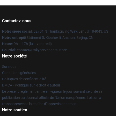
Contactez-nous
Notre siège social
: 52701 N Thanksgiving Way, Lehi, UT 84043, US
Notre entrepôt
Bâtiment 5, Xibahexili, Anshun, Beijing, CN
Heure
: 9h – 17h (lu – vendredi)
Courriel
: contact@tokyorevengers.store
Notre société
Sur nous
Conditions générales
Politiques de confidentialité
DMCA - Politique sur le droit d'auteur
Le présent règlement entre en vigueur le jour suivant celui de sa
publication au Journal officiel de l'Union européenne. Loi sur la
transparence de la chaîne d'approvisionnement
Notre soutien