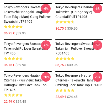
Tokyo Revengers Sweatshirts -
Tokyo Revengers Chandails -
-6%
-6%
Takemichi Hanagaki Laughing
Takemichi (Grunge Style)
Face Tokyo Manji Gang Pullover
Chandail Pull TP1405
Sweatshirt TP1405
36,75 €
$39.95
36,75 €
$39.95
Tokyo Revengers Sweatshirts -
Tokyo Revengers Sweatshirts -
-6%
-6%
Takemichi Pullover Sweatshirt
Takemichi Pullover Sweatshirt
TP1405
RB01405
36,75 €
$39.95
36,75 €
$39.95
Tokyo Revengers Hauts-
Tokyo Revengers Hauts-
-20%
-20%
Citernes - Plus Vieux Takemichi
Citernes - Takemichi Hanagaki
Hanagaki Rire Face Tank Top
Smileing Face Tank Top TP1405
TP1405
22,49 €
$24.45
22,49 €
$24.45