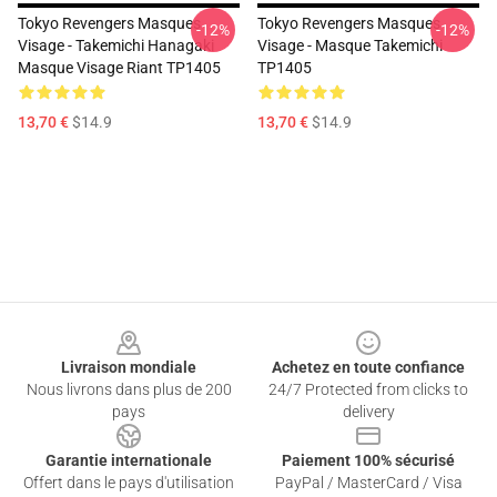
Tokyo Revengers Masques
Tokyo Revengers Masques
-12%
-12%
Visage - Takemichi Hanagaki
Visage - Masque Takemichi
Masque Visage Riant TP1405
TP1405
13,70 €
$14.9
13,70 €
$14.9
Footer
Livraison mondiale
Achetez en toute confiance
Nous livrons dans plus de 200
24/7 Protected from clicks to
pays
delivery
Garantie internationale
Paiement 100% sécurisé
Offert dans le pays d'utilisation
PayPal / MasterCard / Visa