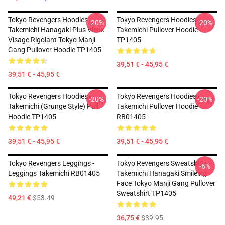
Tokyo Revengers Hoodies -
Tokyo Revengers Hoodies -
-20%
-20%
Takemichi Hanagaki Plus Vieux
Takemichi Pullover Hoodie
Visage Rigolant Tokyo Manji
TP1405
Gang Pullover Hoodie TP1405
39,51 € - 45,95 €
39,51 € - 45,95 €
Tokyo Revengers Hoodies -
Tokyo Revengers Hoodies -
-20%
-20%
Takemichi (Grunge Style) Pull
Takemichi Pullover Hoodie
Hoodie TP1405
RB01405
39,51 € - 45,95 €
39,51 € - 45,95 €
Tokyo Revengers Leggings -
Tokyo Revengers Sweatshirts -
-6%
Leggings Takemichi RB01405
Takemichi Hanagaki Smileing
Face Tokyo Manji Gang Pullover
Sweatshirt TP1405
49,21 €
$53.49
36,75 €
$39.95