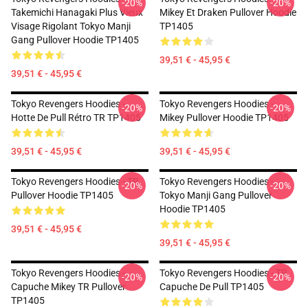
-20%
-20%
Takemichi Hanagaki Plus Vieux
Mikey Et Draken Pullover Hoodie
Visage Rigolant Tokyo Manji
TP1405
Gang Pullover Hoodie TP1405
39,51 € - 45,95 €
39,51 € - 45,95 €
Tokyo Revengers Hoodies -
Tokyo Revengers Hoodies -
-20%
-20%
Hotte De Pull Rétro TR TP1405
Mikey Pullover Hoodie TP1405
39,51 € - 45,95 €
39,51 € - 45,95 €
Tokyo Revengers Hoodies - TR
Tokyo Revengers Hoodies -
-20%
-20%
Pullover Hoodie TP1405
Tokyo Manji Gang Pullover
Hoodie TP1405
39,51 € - 45,95 €
39,51 € - 45,95 €
Tokyo Revengers Hoodies -
Tokyo Revengers Hoodies - TR
-20%
-20%
Capuche Mikey TR Pullover
Capuche De Pull TP1405
TP1405