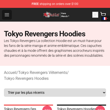
FREE
shipping on orders over $100
Tokyo Revengers Store - Official Tokyo Revengers Merc
Open menu
Tokyo Revengers Hoodies
Les Tokyo Revengers La collection Hoodie est un must-have pour
les fans de la série manga et anime emblématique. Ces capuches
chaudes et à la mode offrent des graphismes accrocheurs inspirés
des personnages renommés de la série et des scènes inoubliables.
Accueil
/
Tokyo Revengers Vêtements
/
Tokyo Revengers Hoodies
Tokyo Revengers Des
Tokyo Revengers Hoodies -