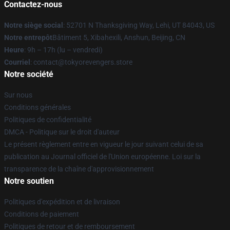
Contactez-nous
Notre siège social
: 52701 N Thanksgiving Way, Lehi, UT 84043, US
Notre entrepôt
Bâtiment 5, Xibahexili, Anshun, Beijing, CN
Heure
: 9h – 17h (lu – vendredi)
Courriel
: contact@tokyorevengers.store
Notre société
Sur nous
Conditions générales
Politiques de confidentialité
DMCA - Politique sur le droit d'auteur
Le présent règlement entre en vigueur le jour suivant celui de sa
publication au Journal officiel de l'Union européenne. Loi sur la
transparence de la chaîne d'approvisionnement
Notre soutien
Politiques d'expédition et de livraison
Conditions de paiement
Politiques de retour et de remboursement