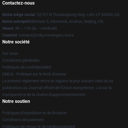
Contactez-nous
Notre siège social
: 52701 N Thanksgiving Way, Lehi, UT 84043, US
Notre entrepôt
Bâtiment 5, Xibahexili, Anshun, Beijing, CN
Heure
: 9h – 17h (lu – vendredi)
Courriel
: contact@tokyorevengers.store
Notre société
Sur nous
Conditions générales
Politiques de confidentialité
DMCA - Politique sur le droit d'auteur
Le présent règlement entre en vigueur le jour suivant celui de sa
publication au Journal officiel de l'Union européenne. Loi sur la
transparence de la chaîne d'approvisionnement
Notre soutien
Politiques d'expédition et de livraison
Conditions de paiement
Politiques de retour et de remboursement