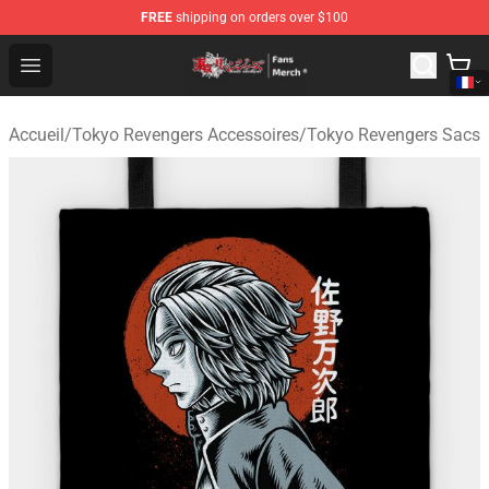
FREE
shipping on orders over $100
Tokyo Revengers Store - Official Tokyo Revengers Merc
Open menu
Accueil
/
Tokyo Revengers Accessoires
/
Tokyo Revengers Sacs