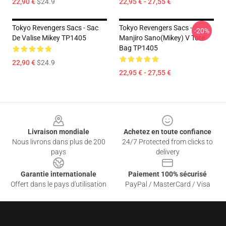
22,90 €
$24.9
22,95 € - 27,55 €
Tokyo Revengers Sacs - Sac
Tokyo Revengers Sacs -
-20%
De Valise Mikey TP1405
Manjiro Sano(Mikey) V Tote
Bag TP1405
22,90 €
$24.9
22,95 € - 27,55 €
Footer
Livraison mondiale
Achetez en toute confiance
Nous livrons dans plus de 200
24/7 Protected from clicks to
pays
delivery
Garantie internationale
Paiement 100% sécurisé
Offert dans le pays d'utilisation
PayPal / MasterCard / Visa