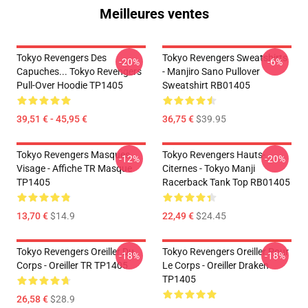
Meilleures ventes
Tokyo Revengers Des
Tokyo Revengers Sweatshirts
-20%
-6%
Capuches... Tokyo Revengers
- Manjiro Sano Pullover
Pull-Over Hoodie TP1405
Sweatshirt RB01405
39,51 € - 45,95 €
36,75 €
$39.95
Tokyo Revengers Masques
Tokyo Revengers Hauts-
-12%
-20%
Visage - Affiche TR Masque
Citernes - Tokyo Manji
TP1405
Racerback Tank Top RB01405
13,70 €
$14.9
22,49 €
$24.45
Tokyo Revengers Oreiller Du
Tokyo Revengers Oreiller Pour
-18%
-18%
Corps - Oreiller TR TP1405
Le Corps - Oreiller Draken
TP1405
26,58 €
$28.9