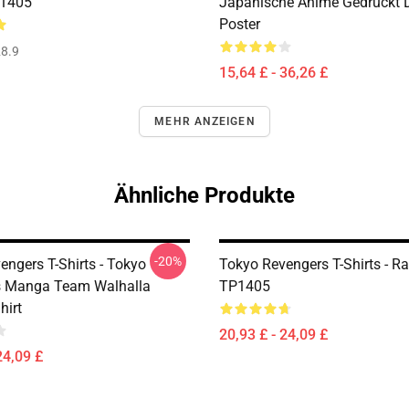
P1405
Japanische Anime Gedruckt 
Poster
8.9
15,64 £ - 36,26 £
MEHR ANZEIGEN
Ähnliche Produkte
-20%
engers T-Shirts - Tokyo
Tokyo Revengers T-Shirts - R
s Manga Team Walhalla
TP1405
hirt
20,93 £ - 24,09 £
24,09 £