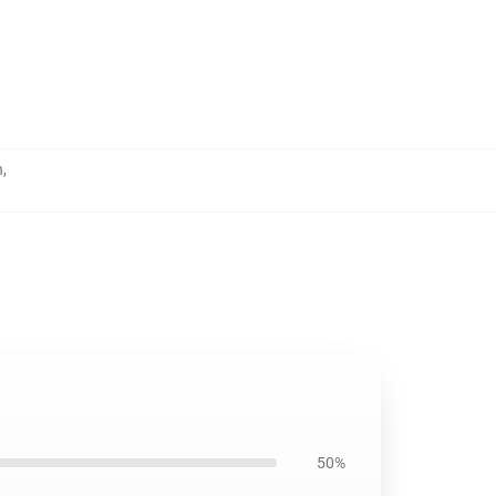
h
,
50%