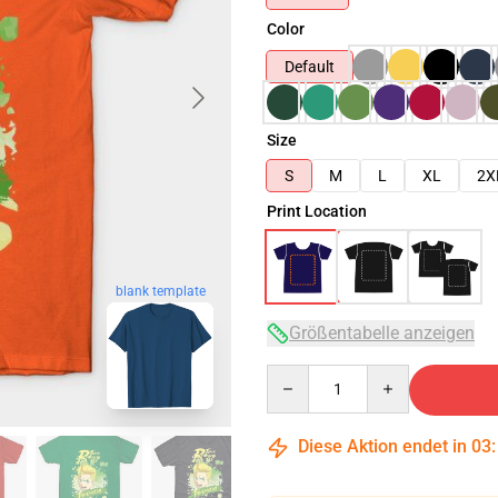
Color
Default
Size
S
M
L
XL
2X
Print Location
blank template
Größentabelle anzeigen
Quantity
Diese Aktion endet in
03