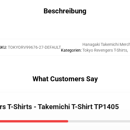
Beschreibung
Hanagaki Takemichi Merc
SKU
:
TOKYORV99676-27-DEFAULT
Kategorien
:
Tokyo Revengers T-Shirts
,
What Customers Say
s T-Shirts - Takemichi T-Shirt TP1405