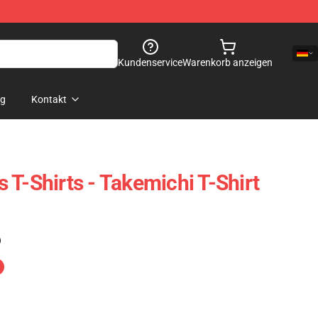
Kundenservice
Warenkorb anzeigen
og
Kontakt
 T-Shirts - Takemichi T-Shirt
)