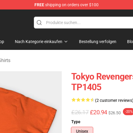
FREE
shipping on orders over $100
rchandise Shop
op
Nach Kategorie einkaufen
Bestellung verfolgen
Bl
hirts
Tokyo Revengers
TP1405
(2 customer reviews
£26.17
£20.94
-20%
$26.50
Type
Unisex