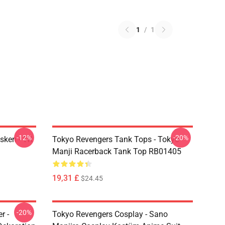
1
/
1
-12%
-20%
sken - TR
Tokyo Revengers Tank Tops - Tokyo
Manji Racerback Tank Top RB01405
19,31 £
$24.45
-20%
r -
Tokyo Revengers Cosplay - Sano