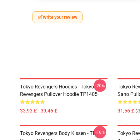
Write your review
-20%
Tokyo Revengers Hoodies - Tokyo
Tokyo Rev
Revengers Pullover Hoodie TP1405
Sano Pull
33,93 £ - 39,46 £
31,56 £
$3
-18%
Tokyo Revengers Body Kissen - TR
Tokyo Rev