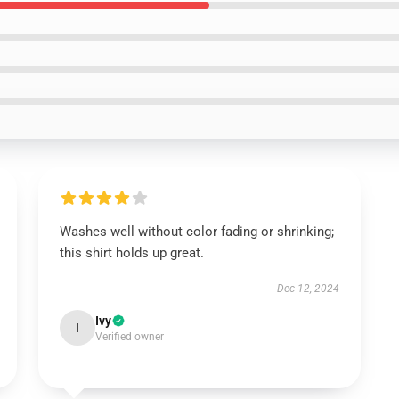
Washes well without color fading or shrinking;
this shirt holds up great.
Dec 12, 2024
Ivy
I
Verified owner