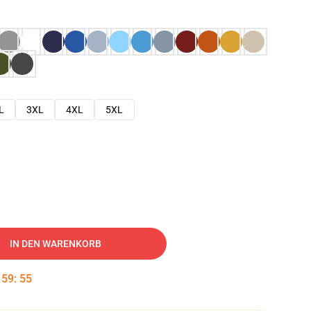
L
3XL
4XL
5XL
IN DEN WARENKORB
:
59
:
54