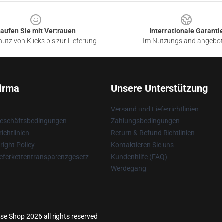
aufen Sie mit Vertrauen
Internationale Garanti
utz von Klicks bis zur Lieferung
Im Nutzungsland angebo
irma
Unsere Unterstützung
Versand und Lieferrichtlinien
Geschäftsbedingungen
Zahlungsbedingungen
ichtlinien
Return & Refund Richtlinien
ight Policy
Kontaktieren Sie uns
eferkettentransparenzgesetz
Kundenhilfe (FAQ)
Werdegang
se Shop 2026 all rights reserved