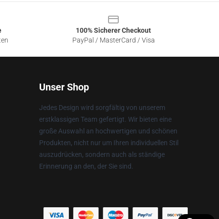
e
100% Sicherer Checkout
ten
PayPal / MasterCard / Visa
Unser Shop
Jedes Design wird sorgfältig von unserem
erstklassigen Team gefertigt. Wir bieten eine
große Auswahl an hochwertigen und schönen
Produkten, nicht nur um Ihren individuellen Stil
auszudrücken, sondern auch als ständige
Erinnerung an den, der Sie sind.