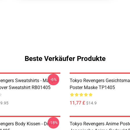
Beste Verkäufer Produkte
-6%
engers Sweatshirts - Manjiro
Tokyo Revengers Gesichtsma
over Sweatshirt RB01405
Poster Maske TP1405
11,77 £
9.95
$14.9
-18%
engers Body Kissen - Draken
Tokyo Revengers Anime Poste