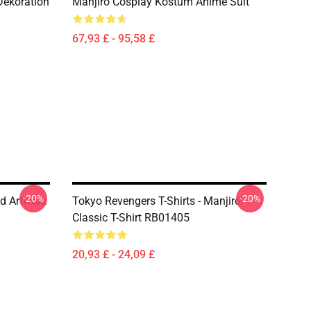
Dekoration
Manjiro Cosplay Kostüm Anime Suit
67,93 £ - 95,58 £
-20%
-20%
ad Artwork
Tokyo Revengers T-Shirts - Manjiro
Classic T-Shirt RB01405
20,93 £ - 24,09 £