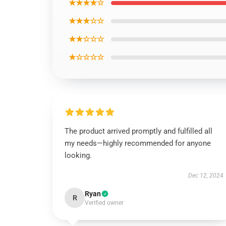
★★★★☆
★★★☆☆
★★☆☆☆
★☆☆☆☆
The product arrived promptly and fulfilled all
my needs—highly recommended for anyone
looking.
Dec 12, 2024
Ryan
R
Verified owner