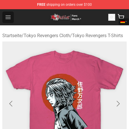
FREE
shipping on orders over $100
Tokyo Revengers Store - Official Tokyo Revengers Merc
Open menu
Startseite
/
Tokyo Revengers Cloth
/
Tokyo Revengers T-Shirts