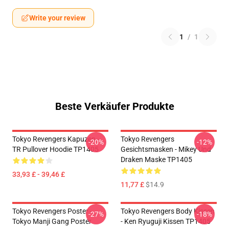
Write your review
1
/
1
Beste Verkäufer Produkte
Tokyo Revengers Kapuzen -
Tokyo Revengers
-20%
-12%
TR Pullover Hoodie TP1405
Gesichtsmasken - Mikey Und
Draken Maske TP1405
33,93 £ - 39,46 £
11,77 £
$14.9
Tokyo Revengers Poster -
Tokyo Revengers Body Kissen
-27%
-18%
Tokyo Manji Gang Poster
- Ken Ryuguji Kissen TP1405