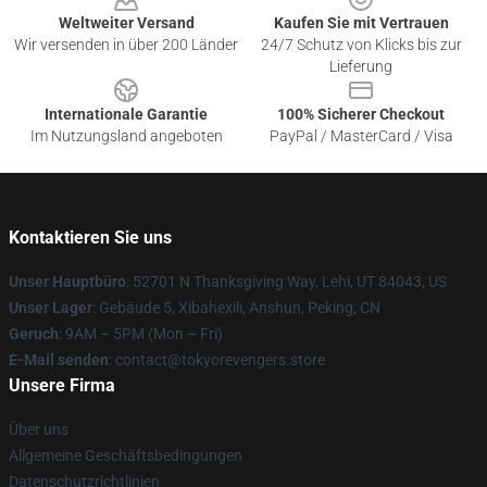
Weltweiter Versand
Kaufen Sie mit Vertrauen
Wir versenden in über 200 Länder
24/7 Schutz von Klicks bis zur
Lieferung
Internationale Garantie
100% Sicherer Checkout
Im Nutzungsland angeboten
PayPal / MasterCard / Visa
Kontaktieren Sie uns
Unser Hauptbüro
: 52701 N Thanksgiving Way, Lehi, UT 84043, US
Unser Lager
: Gebäude 5, Xibahexili, Anshun, Peking, CN
Geruch
: 9AM – 5PM (Mon – Fri)
E-Mail senden
: contact@tokyorevengers.store
Unsere Firma
Über uns
Allgemeine Geschäftsbedingungen
Datenschutzrichtlinien