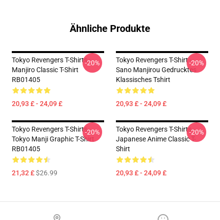
Ähnliche Produkte
Tokyo Revengers T-Shirts -
Tokyo Revengers T-Shirt -
-20%
-20%
Manjiro Classic T-Shirt
Sano Manjirou Gedrucktes
RB01405
Klassisches Tshirt
20,93 £ - 24,09 £
20,93 £ - 24,09 £
Tokyo Revengers T-Shirts -
Tokyo Revengers T-Shirts -
-20%
-20%
Tokyo Manji Graphic T-Shirt
Japanese Anime Classic T-
RB01405
Shirt
21,32 £
$26.99
20,93 £ - 24,09 £
Footer