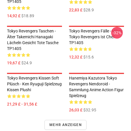
TP1405
22,83 £
$28.9
14,92 £
$18.89
Tokyo Revengers Taschen -
Tokyo Revengers Fälle - Mikey
-32%
Älter Takemichi Hanagaki
Tokyo Revengers Ist Chef
Lächeln Gesicht Tote Tasche
TP1405
TP1405
12,32 £
$15.6
19,67 £
$24.9
Tokyo Revengers Kissen Soft
Hanemiya Kazutora Tokyo
Plüsch - Ken Ryuguji Spielzeug
Revengers Nendoroid -
Kissen Plushi
Sammlung Anime Action Figur
Spielzeug
21,29 £ - 31,56 £
26,03 £
$32.95
MEHR ANZEIGEN