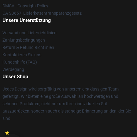
DMCA - Copyright Policy
CA SB657: Lieferkettentransparenzgesetz
Unsere Unterstützung
Versand und Lieferrichtlinien
Zahlungsbedingungen
Return & Refund Richtlinien
Kontaktieren Sie uns
Kundenhilfe (FAQ)
Werdegang
Unser Shop
Jedes Design wird sorgfältig von unserem erstklassigen Team
gefertigt. Wir bieten eine große Auswahl an hochwertigen und
schönen Produkten, nicht nur um Ihren individuellen Stil
auszudrücken, sondern auch als ständige Erinnerung an den, der Sie
sind.