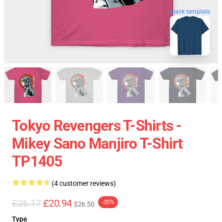
blank template
Tokyo Revengers T-Shirts -
Mikey Sano Manjiro T-Shirt
TP1405
(4 customer reviews)
£26.17
£20.94
-20%
$26.50
Type