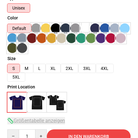
Unisex
Color
Default
Size
S
M
L
XL
2XL
3XL
4XL
5XL
Print Location
Größentabelle anzeigen
Quantity
IN DEN WARENKORB