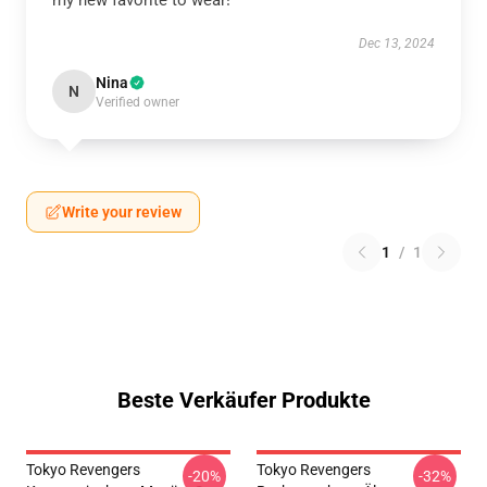
my new favorite to wear!
Dec 13, 2024
Nina
N
Verified owner
Write your review
1
/
1
Beste Verkäufer Produkte
Tokyo Revengers
Tokyo Revengers
-20%
-32%