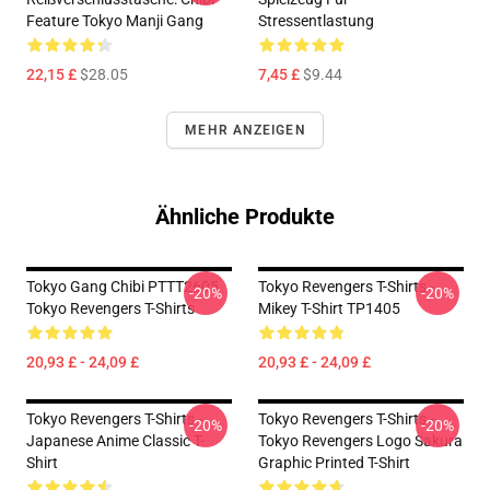
Feature Tokyo Manji Gang
Stressentlastung
22,15 £
$28.05
7,45 £
$9.44
MEHR ANZEIGEN
Ähnliche Produkte
Tokyo Gang Chibi PTTT2605
Tokyo Revengers T-Shirts -
-20%
-20%
Tokyo Revengers T-Shirts
Mikey T-Shirt TP1405
20,93 £ - 24,09 £
20,93 £ - 24,09 £
Tokyo Revengers T-Shirts -
Tokyo Revengers T-Shirts -
-20%
-20%
Japanese Anime Classic T-
Tokyo Revengers Logo Sakura
Shirt
Graphic Printed T-Shirt