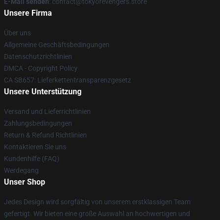
E-Mail senden
: contact@tokyorevengers.store
Unsere Firma
Über uns
Allgemeine Geschäftsbedingungen
Datenschutzrichtlinien
DMCA - Copyright Policy
CA SB657: Lieferkettentransparenzgesetz
Unsere Unterstützung
Versand und Lieferrichtlinien
Zahlungsbedingungen
Return & Refund Richtlinien
Kontaktieren Sie uns
Kundenhilfe (FAQ)
Werdegang
Unser Shop
Jedes Design wird sorgfältig von unserem erstklassigen Team
gefertigt. Wir bieten eine große Auswahl an hochwertigen und