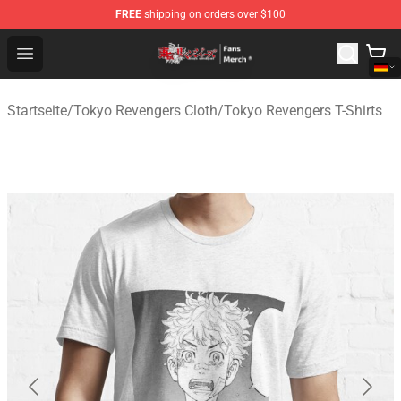
FREE
shipping on orders over $100
Tokyo Revengers Store - Official Tokyo Revengers Merc
Open menu
Startseite
/
Tokyo Revengers Cloth
/
Tokyo Revengers T-Shirts