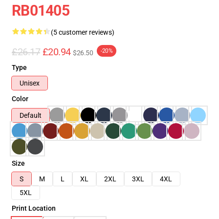
RB01405
(5 customer reviews)
£26.17
£20.94
-20%
$26.50
Type
Unisex
Color
Default
Size
S
M
L
XL
2XL
3XL
4XL
5XL
Print Location