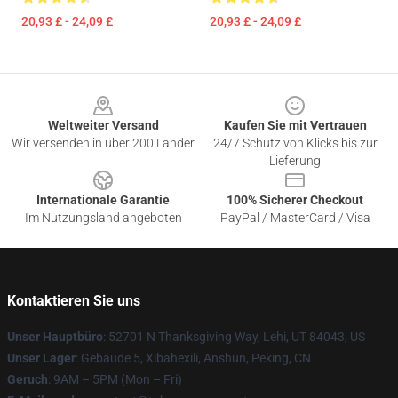
20,93 £ - 24,09 £
20,93 £ - 24,09 £
Footer
Weltweiter Versand
Kaufen Sie mit Vertrauen
Wir versenden in über 200 Länder
24/7 Schutz von Klicks bis zur
Lieferung
Internationale Garantie
100% Sicherer Checkout
Im Nutzungsland angeboten
PayPal / MasterCard / Visa
Kontaktieren Sie uns
Unser Hauptbüro
: 52701 N Thanksgiving Way, Lehi, UT 84043, US
Unser Lager
: Gebäude 5, Xibahexili, Anshun, Peking, CN
Geruch
: 9AM – 5PM (Mon – Fri)