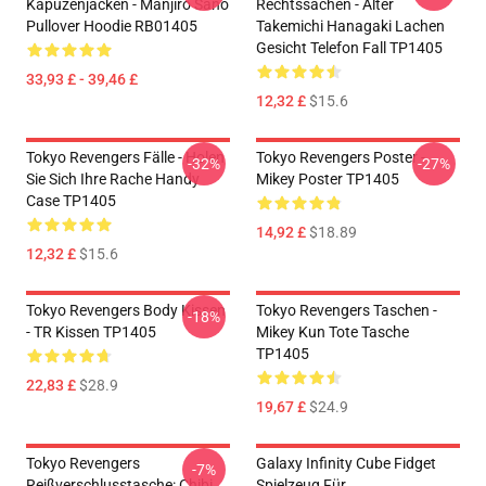
Kapuzenjacken - Manjiro Sano
Rechtssachen - Älter
Pullover Hoodie RB01405
Takemichi Hanagaki Lachen
Gesicht Telefon Fall TP1405
33,93 £ - 39,46 £
12,32 £
$15.6
Tokyo Revengers Fälle - Holen
Tokyo Revengers Poster -
-32%
-27%
Sie Sich Ihre Rache Handy
Mikey Poster TP1405
Case TP1405
14,92 £
$18.89
12,32 £
$15.6
Tokyo Revengers Body Kissen
Tokyo Revengers Taschen -
-18%
- TR Kissen TP1405
Mikey Kun Tote Tasche
TP1405
22,83 £
$28.9
19,67 £
$24.9
Tokyo Revengers
Galaxy Infinity Cube Fidget
-7%
Reißverschlusstasche: Chibi
Spielzeug Für