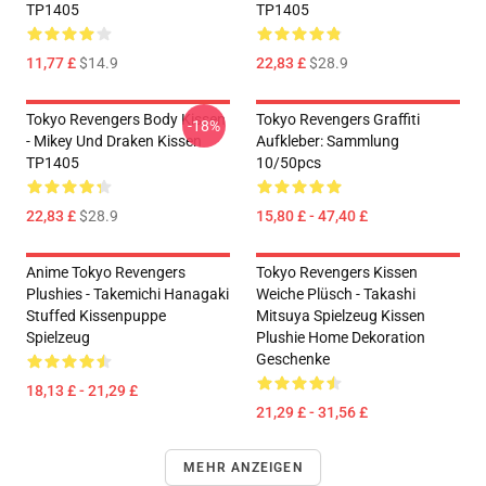
TP1405
TP1405
11,77 £
$14.9
22,83 £
$28.9
Tokyo Revengers Body Kissen
Tokyo Revengers Graffiti
-18%
- Mikey Und Draken Kissen
Aufkleber: Sammlung
TP1405
10/50pcs
22,83 £
$28.9
15,80 £ - 47,40 £
Anime Tokyo Revengers
Tokyo Revengers Kissen
Plushies - Takemichi Hanagaki
Weiche Plüsch - Takashi
Stuffed Kissenpuppe
Mitsuya Spielzeug Kissen
Spielzeug
Plushie Home Dekoration
Geschenke
18,13 £ - 21,29 £
21,29 £ - 31,56 £
MEHR ANZEIGEN