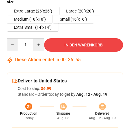
size
Extra Large (26"x26")
Large (20"x20")
Medium (18"x18")
Small (16"x16")
Extra Small (14"x14")
Quantity
IN DEN WARENKORB
Diese Aktion endet in
00
:
36
:
54
Deliver to United States
Cost to ship:
$6.99
Standard - Order today to get by
Aug. 12 - Aug. 19
Production
Shipping
Delivered
Today
Aug. 08
Aug. 12 - Aug. 19