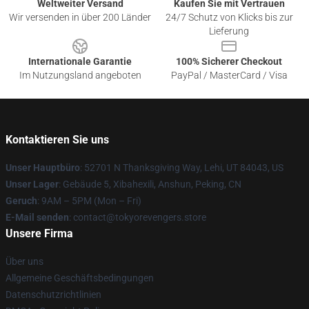
Weltweiter Versand
Kaufen Sie mit Vertrauen
Wir versenden in über 200 Länder
24/7 Schutz von Klicks bis zur
Lieferung
Internationale Garantie
100% Sicherer Checkout
Im Nutzungsland angeboten
PayPal / MasterCard / Visa
Kontaktieren Sie uns
Unser Hauptbüro
: 52701 N Thanksgiving Way, Lehi, UT 84043, US
Unser Lager
: Gebäude 5, Xibahexili, Anshun, Peking, CN
Geruch
: 9AM – 5PM (Mon – Fri)
E-Mail senden
: contact@tokyorevengers.store
Unsere Firma
Über uns
Allgemeine Geschäftsbedingungen
Datenschutzrichtlinien