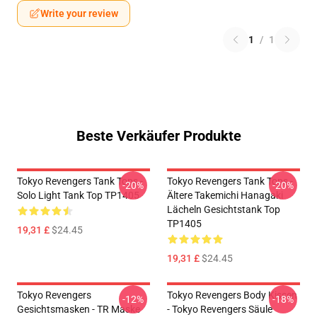
Write your review
1
/
1
Beste Verkäufer Produkte
Tokyo Revengers Tank Tops -
Tokyo Revengers Tank Tops -
-20%
-20%
Solo Light Tank Top TP1405
Ältere Takemichi Hanagaki
Lächeln Gesichtstank Top
TP1405
19,31 £
$24.45
19,31 £
$24.45
Tokyo Revengers
Tokyo Revengers Body Kissen
-12%
-18%
Gesichtsmasken - TR Maske
- Tokyo Revengers Säule