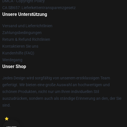
DMCA - Copyright Policy
CA SB657: Lieferkettentransparenzgesetz
Unsere Unterstützung
Versand und Lieferrichtlinien
Zahlungsbedingungen
Return & Refund Richtlinien
Kontaktieren Sie uns
Kundenhilfe (FAQ)
Werdegang
Unser Shop
Jedes Design wird sorgfältig von unserem erstklassigen Team
gefertigt. Wir bieten eine große Auswahl an hochwertigen und
schönen Produkten, nicht nur um Ihren individuellen Stil
auszudrücken, sondern auch als ständige Erinnerung an den, der Sie
sind.