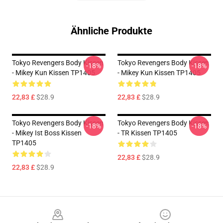
Ähnliche Produkte
Tokyo Revengers Body Kissen
Tokyo Revengers Body Kissen
-18%
-18%
- Mikey Kun Kissen TP1405
- Mikey Kun Kissen TP1405
22,83 £
$28.9
22,83 £
$28.9
Tokyo Revengers Body Kissen
Tokyo Revengers Body Kissen
-18%
-18%
- Mikey Ist Boss Kissen
- TR Kissen TP1405
TP1405
22,83 £
$28.9
22,83 £
$28.9
Footer