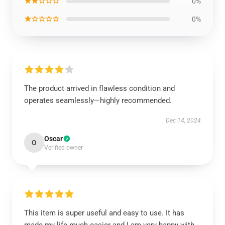
★★☆☆☆
0%
★☆☆☆☆
0%
The product arrived in flawless condition and
operates seamlessly—highly recommended.
Dec 14, 2024
Oscar
O
Verified owner
This item is super useful and easy to use. It has