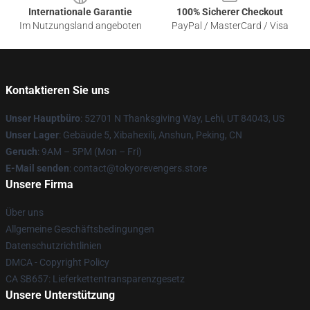
Internationale Garantie
100% Sicherer Checkout
Im Nutzungsland angeboten
PayPal / MasterCard / Visa
Kontaktieren Sie uns
Unser Hauptbüro
: 52701 N Thanksgiving Way, Lehi, UT 84043, US
Unser Lager
: Gebäude 5, Xibahexili, Anshun, Peking, CN
Geruch
: 9AM – 5PM (Mon – Fri)
E-Mail senden
: contact@tokyorevengers.store
Unsere Firma
Über uns
Allgemeine Geschäftsbedingungen
Datenschutzrichtlinien
DMCA - Copyright Policy
CA SB657: Lieferkettentransparenzgesetz
Unsere Unterstützung