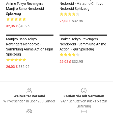
Anime Tokyo Revengers
Nedoroid - Matsuno Chifuyu
Manjiro Sano Nendoroid
Nedoroid Spielzeug
Spielzeug
26,03 £
$32.95
32,35 £
$40.95
Manjiro Sano Tokyo
Draken Tokyo Revengers
Revengers Nendoroid -
Nendoroid - Sammlung Anime
Sammlung Anime Action Figur
Action Figur Spielzeug
Spielzeug
26,03 £
$32.95
26,03 £
$32.95
Footer
Weltweiter Versand
Kaufen Sie mit Vertrauen
Wir versenden in über 200 Länder
24/7 Schutz von Klicks bis zur
Lieferung