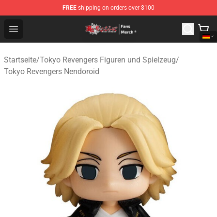
FREE
shipping on orders over $100
Tokyo Revengers Store - Official Tokyo Revengers Merc
Open menu
Startseite
/
Tokyo Revengers Figuren und Spielzeug
/
Tokyo Revengers Nendoroid