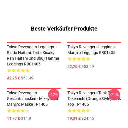
Beste Verkäufer Produkte
Tokyo Revengers Leggings -
Tokyo Revengers Leggings -
Rindo Haitani, Tetta Kisaki,
Manjiro Leggings RB01405
Ran Haitani Und Shuji Hanma
Leggings RB01405
42,25 £
$53.49
42,25 £
$53.49
Tokyo Revengers
Tokyo Revengers Tank Tops -
-12%
-20%
Gesichtsmasken - Mikey Sano
Takemichi (Grunge Style) Tank
Manjiro Maske TP1405
Top TP1405
11,77 £
$14.9
19,31 £
$24.45