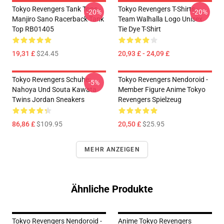
Tokyo Revengers Tank Tops -
Tokyo Revengers T-Shirts -
-20%
-20%
Manjiro Sano Racerback Tank
Team Walhalla Logo Unisex
Top RB01405
Tie Dye T-Shirt
19,31 £
$24.45
20,93 £ - 24,09 £
Tokyo Revengers Schuhe:
Tokyo Revengers Nendoroid -
-5%
Nahoya Und Souta Kawata
Member Figure Anime Tokyo
Twins Jordan Sneakers
Revengers Spielzeug
86,86 £
$109.95
20,50 £
$25.95
MEHR ANZEIGEN
Ähnliche Produkte
Tokyo Revengers Nendoroid -
Anime Tokyo Revengers