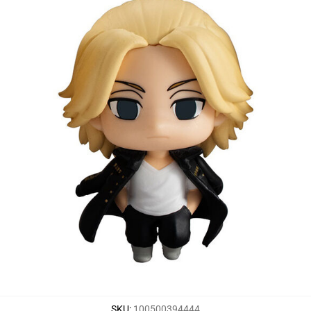
SKU
:
100500394444