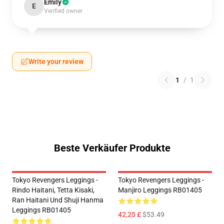
Emily
E
Verified owner
Write your review
1
/
1
Beste Verkäufer Produkte
Tokyo Revengers Leggings -
Tokyo Revengers Leggings -
Rindo Haitani, Tetta Kisaki,
Manjiro Leggings RB01405
Ran Haitani Und Shuji Hanma
Leggings RB01405
42,25 £
$53.49