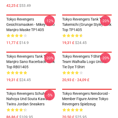
42,25 £
$53.49
Tokyo Revengers
Tokyo Revengers Tank Tops -
-12%
-20%
Gesichtsmasken - Mikey Sano
Takemichi (Grunge Style) Tank
Manjiro Maske TP1405
Top TP1405
11,77 £
$14.9
19,31 £
$24.45
Tokyo Revengers Tank Tops -
Tokyo Revengers T-Shirts -
-20%
-20%
Manjiro Sano Racerback Tank
Team Walhalla Logo Unisex
Top RB01405
Tie Dye T-Shirt
19,31 £
$24.45
20,93 £ - 24,09 £
Tokyo Revengers Schuhe:
Tokyo Revengers Nendoroid -
-5%
Nahoya Und Souta Kawata
Member Figure Anime Tokyo
Twins Jordan Sneakers
Revengers Spielzeug
86,86 £
$109.95
20,50 £
$25.95