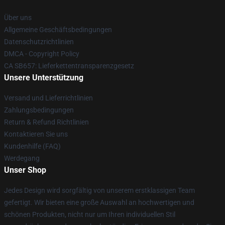
Über uns
Allgemeine Geschäftsbedingungen
Datenschutzrichtlinien
DMCA - Copyright Policy
CA SB657: Lieferkettentransparenzgesetz
Unsere Unterstützung
Versand und Lieferrichtlinien
Zahlungsbedingungen
Return & Refund Richtlinien
Kontaktieren Sie uns
Kundenhilfe (FAQ)
Werdegang
Unser Shop
Jedes Design wird sorgfältig von unserem erstklassigen Team
gefertigt. Wir bieten eine große Auswahl an hochwertigen und
schönen Produkten, nicht nur um Ihren individuellen Stil