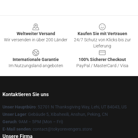
Footer
Weltweiter Versand
Kaufen Sie mit Vertrauen
Wir versenden in über 200 Länder
24/7 Schutz von Klicks bis zur
Lieferung
Internationale Garantie
100% Sicherer Checkout
Im Nutzungsland angeboten
PayPal / MasterCard / Visa
Kontaktieren Sie uns
Unser Hauptbüro
: 52701 N Thanksgiving Way, Lehi, UT 84043, US
Unser Lager
: Gebäude 5, Xibahexili, Anshun, Peking, CN
Geruch
: 9AM – 5PM (Mon – Fri)
E-Mail senden
: contact@tokyorevengers.store
Unsere Firma