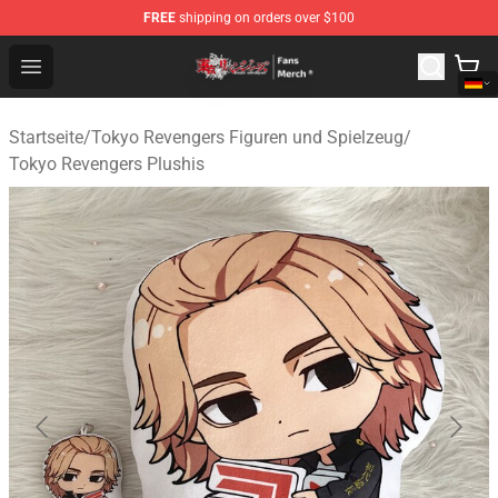
FREE
shipping on orders over $100
Tokyo Revengers Store - Official Tokyo Revengers Merc
Open menu
Startseite
/
Tokyo Revengers Figuren und Spielzeug
/
Tokyo Revengers Plushis